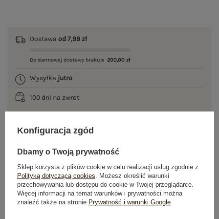
Dostawa
od 7,99 zł
Do darmowej dostawy brakuje
200,00 zł
Wysyłka
jutro
100 dni na zwrot
Konfiguracja zgód
OPIS PRODUKTU
Dbamy o Twoją prywatność
GŁÓWNE PARAMETRY
Sklep korzysta z plików cookie w celu realizacji usług zgodnie z
Polityką dotyczącą cookies
. Możesz określić warunki
przechowywania lub dostępu do cookie w Twojej przeglądarce.
OPINIE O PRODUKCIE
(0)
Więcej informacji na temat warunków i prywatności można
znaleźć także na stronie
Prywatność i warunki Google
.
WYSYŁKA I DOSTAWA