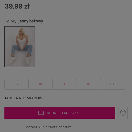
39,99 zł
Kolory
:
jasny beżowy
S
M
L
XL
2XL
TABELA ROZMIARÓW
DODAJ DO KOSZYKA
Możesz kupić także poprzez: