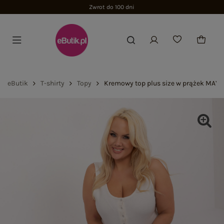
Zwrot do 100 dni
eButik
T-shirty
Topy
Kremowy top plus size w prążek MAYF