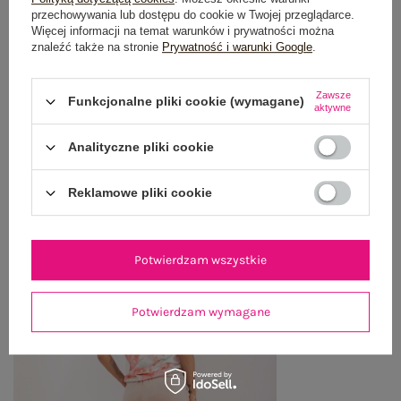
przechowywania lub dostępu do cookie w Twojej przeglądarce.
OPINIE O PRODUKCIE
(1)
Więcej informacji na temat warunków i prywatności można
znaleźć także na stronie
Prywatność i warunki Google
.
WYSYŁKA I DOSTAWA
Zawsze
Funkcjonalne pliki cookie (wymagane)
ZWROTY I REKLAMACJE
aktywne
Analityczne pliki cookie
OSTATNIO OGLĄDANE
Reklamowe pliki cookie
Zobacz wszystko
Potwierdzam wszystkie
Potwierdzam wymagane