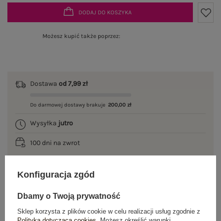
DODAJ DO KOSZYKA
Możesz kupić także poprzez:
Dostawa
od 7,99 zł
Do darmowej dostawy brakuje
200,00 zł
Wysyłka
jutro
100 dni na zwrot
Konfiguracja zgód
OPIS PRODUKTU
Dbamy o Twoją prywatność
GŁÓWNE PARAMETRY
Sklep korzysta z plików cookie w celu realizacji usług zgodnie z
Polityką dotyczącą cookies
. Możesz określić warunki