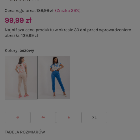
Cena regularna:
139,99 zł
(Zniżka
29
%
)
99,99 zł
Najniższa cena produktu w okresie 30 dni przed wprowadzeniem
obniżki:
139,99 zł
Kolory
:
beżowy
S
M
L
XL
TABELA ROZMIARÓW