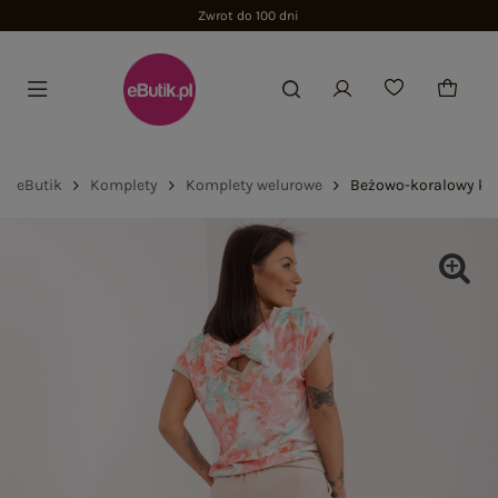
Zwrot do 100 dni
eButik
Komplety
Komplety welurowe
Beżowo-koralowy kom