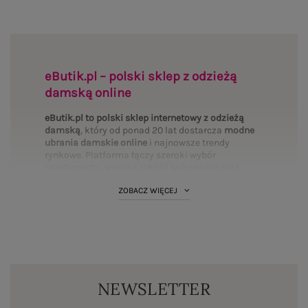
eButik.pl – polski sklep z odzieżą
damską online
eButik.pl to polski sklep internetowy z odzieżą
damską
, który od ponad 20 lat dostarcza
modne
ubrania damskie online
i najnowsze trendy
rynkowe. Platforma łączy szeroki wybór
asortymentu, wysoką jakość wykonania oraz
mierzalne bezpieczeństwo transakcji. Wybierz
ZOBACZ WIĘCEJ
interesujące Cię
kategorie
i uzupełnij swoją
garderobę:
Bluzki
·
Sukienki
·
Spodnie
·
T-shirty
·
PLUS SIZE
·
Bluzy
·
Komplety
·
Spódnice
·
Koszule
·
Marynarki
·
Swetry
·
Kurtki
·
Płaszcze
·
BASIC
·
Legginsy
·
Topy
·
Szorty
·
Body
NEWSLETTER
Standardy polskiego rynku fashion online