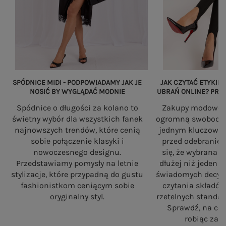
SPÓDNICE MIDI - PODPOWIADAMY JAK JE
JAK CZYTAĆ ETYKIET
NOSIĆ BY WYGLĄDAĆ MODNIE
UBRAŃ ONLINE? PRZ
Spódnice o długości za kolano to
Zakupy modowe w
świetny wybór dla wszystkich fanek
ogromną swobodę, a
najnowszych trendów, które cenią
jednym kluczowy
sobie połączenie klasyki i
przed odebranie
nowoczesnego designu.
się, że wybrana 
Przedstawiamy pomysły na letnie
dłużej niż jeden 
stylizacje, które przypadną do gustu
świadomych decyzj
fashionistkom ceniącym sobie
czytania składó
oryginalny styl.
rzetelnych standa
Sprawdź, na co
robiąc zaku