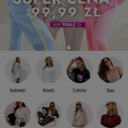
Sukienki
Bluzki
T-shirty
Topy