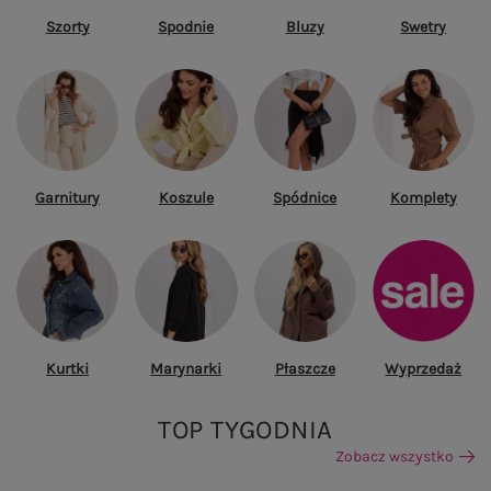
Szorty
Spodnie
Bluzy
Swetry
Garnitury
Koszule
Spódnice
Komplety
Kurtki
Marynarki
Płaszcze
Wyprzedaż
TOP TYGODNIA
Zobacz wszystko