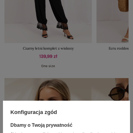
Czarny letni komplet z wiskozy
Ecru rozklosz
139,99 zł
One size
Konfiguracja zgód
Dbamy o Twoją prywatność