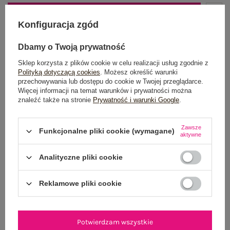
DODAJ DO KOSZYKA
Konfiguracja zgód
Możesz kupić także poprzez:
Dbamy o Twoją prywatność
Sklep korzysta z plików cookie w celu realizacji usług zgodnie z
Polityką dotyczącą cookies
. Możesz określić warunki
przechowywania lub dostępu do cookie w Twojej przeglądarce.
Dostawa
od 7,99 zł
Więcej informacji na temat warunków i prywatności można
znaleźć także na stronie
Prywatność i warunki Google
.
Do darmowej dostawy brakuje
200,00 zł
Wysyłka w
poniedziałek
Zawsze
Funkcjonalne pliki cookie (wymagane)
aktywne
100 dni na zwrot
Analityczne pliki cookie
Reklamowe pliki cookie
OPIS PRODUKTU
GŁÓWNE PARAMETRY
Potwierdzam wszystkie