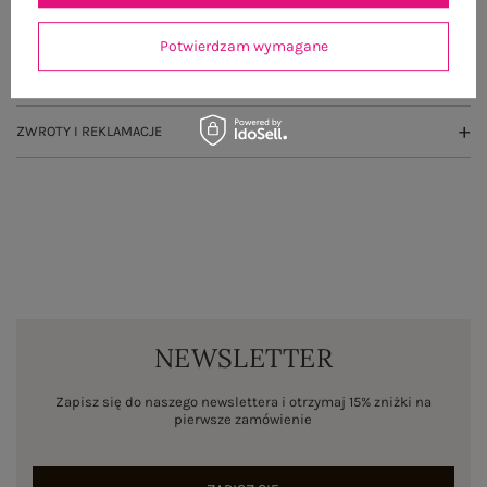
OPINIE O PRODUKCIE
(3)
Potwierdzam wymagane
WYSYŁKA I DOSTAWA
ZWROTY I REKLAMACJE
NEWSLETTER
Zapisz się do naszego newslettera i otrzymaj 15% zniżki na
pierwsze zamówienie