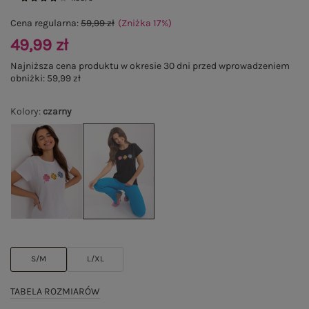
Cena regularna:
59,99 zł
(Zniżka
17
%
)
49,99 zł
Najniższa cena produktu w okresie 30 dni przed wprowadzeniem
obniżki:
59,99 zł
Kolory
:
czarny
S/M
L/XL
TABELA ROZMIARÓW