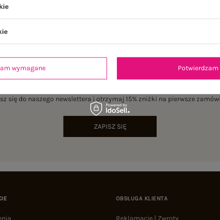
kie
kie
dzam wymagane
Potwierdzam 
NEWSLETTER
sz się do naszego newslettera i otrzymaj 15% zniżki na pierwsze zamów
ZAPISZ SIĘ
CIE
OBSŁUGA KLIENTA
enia
Reklamacje | Zwroty