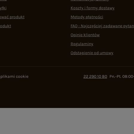
yłki
Koszty i formy dostawy
ować produkt
Metody płatności
rodukt
FAQ - Najczęściej zadawane pytan
Opinie klientów
Regulaminy
Odstąpienie od umowy
 plikami cookie
22 290 10 80
Pn.-Pt. 08:00