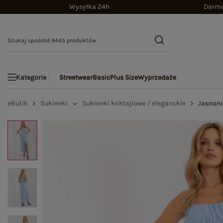
Wysyłka 24h
Darmo
Streetwear
Basic
Plus Size
Wyprzedaże
Kategorie
eButik
Sukienki
Sukienki koktajlowe / eleganckie
Jasnoni