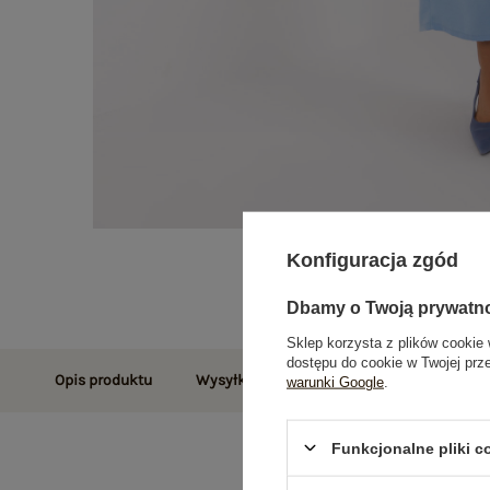
Konfiguracja zgód
Dbamy o Twoją prywatn
Sklep korzysta z plików cookie 
dostępu do cookie w Twojej prz
Opis produktu
Wysyłka i dostawa
Zwroty i reklamac
warunki Google
.
Funkcjonalne pliki 