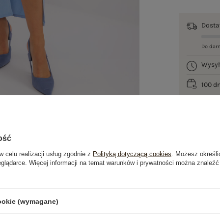
Dost
Do dar
Wysy
100 d
ość
w celu realizacji usług zgodnie z
Polityką dotyczącą cookies
. Możesz określi
eglądarce. Więcej informacji na temat warunków i prywatności można znaleźć
je
Opinie o produkcie
(0)
cookie (wymagane)