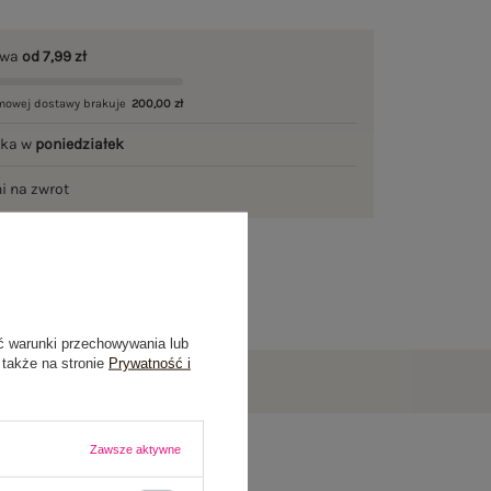
awa
od 7,99 zł
mowej dostawy brakuje
200,00 zł
łka w
poniedziałek
ni na zwrot
ć warunki przechowywania lub
 także na stronie
Prywatność i
Zawsze aktywne