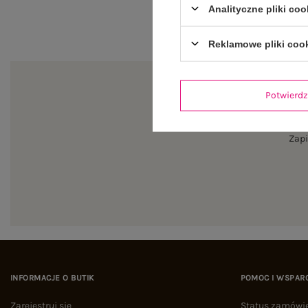
Analityczne pliki coo
Reklamowe pliki coo
Potwier
Zapi
INFORMACJE O BUTIK
POMOC I WSPAR
Zarejestruj się
Status zamówi