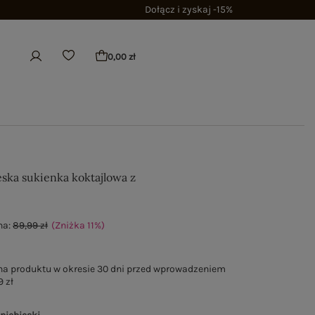
Dołącz i zyskaj -15%
0,00 zł
eska sukienka koktajlowa z
m
na:
89,99 zł
(Zniżka
11
%
)
na produktu w okresie 30 dni przed wprowadzeniem
9 zł