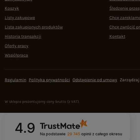
Koszyk
Śledzenie przes
Listy zakupowe
Chcę zareklam
Lista zakupionych produktów
Chcę zwrócić p
Historia transakcji
Kontakt
Oferty pracy
Współpraca
Regulamin
Polityka prywatności
Odstąpienie od umowy
Zarządzaj
W sklepie prezentujemy ceny brutto (z VAT).
4.9
Na podstawie
29 745
opinii
z całego okresu