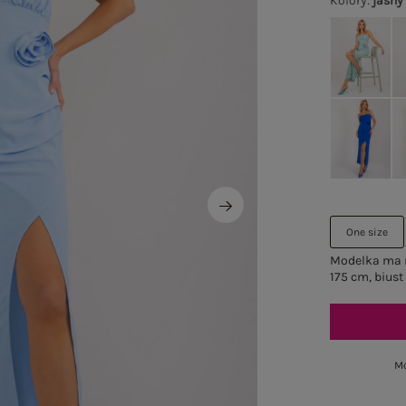
Kolory
:
jasny
One size
Modelka ma n
175 cm, biust
Mo