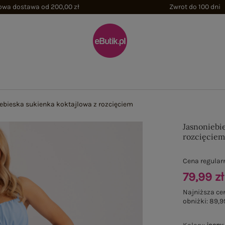
wa dostawa od 200,00 zł
Zwrot do 100 dni
ebieska sukienka koktajlowa z rozcięciem
Jasnoniebi
rozcięcie
Cena regular
79,99 zł
Najniższa ce
obniżki:
89,9