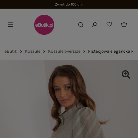
Zwrot do 100 dni
eButik
Koszule
Koszule oversize
Pistacjowa elegancka kos