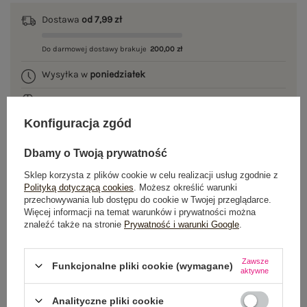
Dostawa
od 7,99 zł
Do darmowej dostawy brakuje
200,00 zł
Wysyłka w
poniedziałek
100 dni na zwrot
Konfiguracja zgód
Dbamy o Twoją prywatność
OPIS PRODUKTU
Sklep korzysta z plików cookie w celu realizacji usług zgodnie z
Polityką dotyczącą cookies
. Możesz określić warunki
GŁÓWNE PARAMETRY
przechowywania lub dostępu do cookie w Twojej przeglądarce.
Więcej informacji na temat warunków i prywatności można
znaleźć także na stronie
Prywatność i warunki Google
.
OPINIE O PRODUKCIE
(0)
WYSYŁKA I DOSTAWA
Zawsze
Funkcjonalne pliki cookie (wymagane)
aktywne
ZWROTY I REKLAMACJE
Analityczne pliki cookie