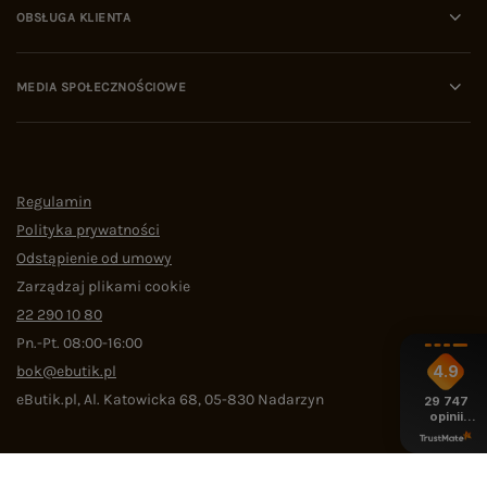
OBSŁUGA KLIENTA
MEDIA SPOŁECZNOŚCIOWE
Regulamin
Polityka prywatności
Odstąpienie od umowy
Zarządzaj plikami cookie
22 290 10 80
Pn.-Pt. 08:00-16:00
bok@ebutik.pl
4.9
eButik.pl
,
Al. Katowicka 68
,
05-830
Nadarzyn
29 747
opinii
z całego
okresu
W sklepie prezentujemy ceny brutto (z VAT).