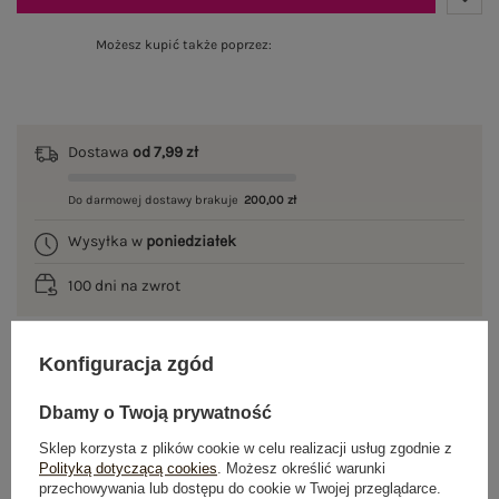
Możesz kupić także poprzez:
Dostawa
od 7,99 zł
Do darmowej dostawy brakuje
200,00 zł
Wysyłka w
poniedziałek
100 dni na zwrot
Konfiguracja zgód
OPIS PRODUKTU
Dbamy o Twoją prywatność
GŁÓWNE PARAMETRY
Sklep korzysta z plików cookie w celu realizacji usług zgodnie z
Polityką dotyczącą cookies
. Możesz określić warunki
przechowywania lub dostępu do cookie w Twojej przeglądarce.
OPINIE O PRODUKCIE
(0)