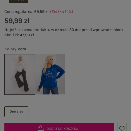
PLUS SIZE
Cena regularna:
69,99 zł
(Zniżka
14
%
)
59,99 zł
Najniższa cena produktu w okresie 30 dni przed wprowadzeniem
obniżki:
47,99 zł
Kolory
:
ecru
One size
DODAJ DO KOSZYKA