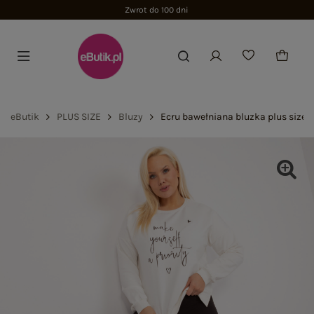
Zwrot do 100 dni
eButik
PLUS SIZE
Bluzy
Ecru bawełniana bluzka plus size 