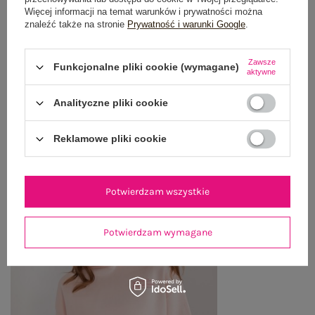
OPINIE O PRODUKCIE
(0)
Więcej informacji na temat warunków i prywatności można
znaleźć także na stronie
Prywatność i warunki Google
.
WYSYŁKA I DOSTAWA
Zawsze
Funkcjonalne pliki cookie (wymagane)
aktywne
ZWROTY I REKLAMACJE
Analityczne pliki cookie
OSTATNIO OGLĄDANE
Reklamowe pliki cookie
Zobacz wszystko
Potwierdzam wszystkie
Potwierdzam wymagane