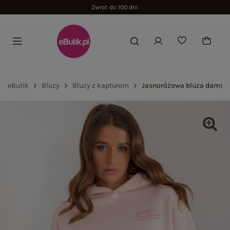
Zwrot do 100 dni
eButik
Bluzy
Bluzy z kapturem
Jasnoróżowa bluza damsk