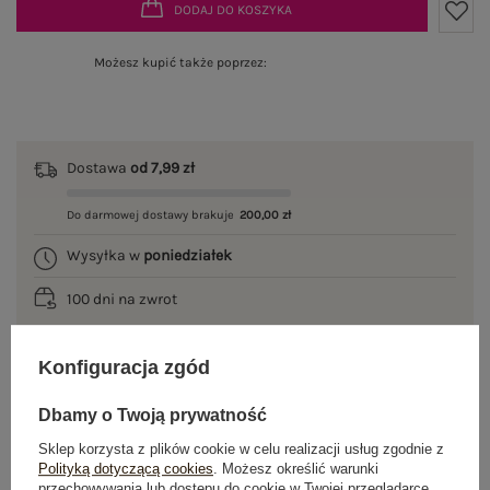
DODAJ DO KOSZYKA
Możesz kupić także poprzez:
Dostawa
od 7,99 zł
Do darmowej dostawy brakuje
200,00 zł
Wysyłka w
poniedziałek
100 dni na zwrot
Konfiguracja zgód
OPIS PRODUKTU
Dbamy o Twoją prywatność
Sklep korzysta z plików cookie w celu realizacji usług zgodnie z
GŁÓWNE PARAMETRY
Polityką dotyczącą cookies
. Możesz określić warunki
przechowywania lub dostępu do cookie w Twojej przeglądarce.