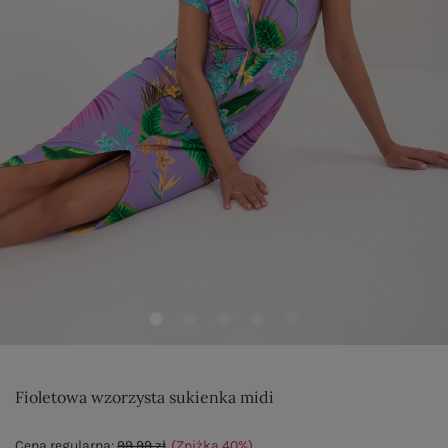
Fioletowa wzorzysta sukienka midi
Cena regularna:
99,99 zł
(Zniżka
40
%
)