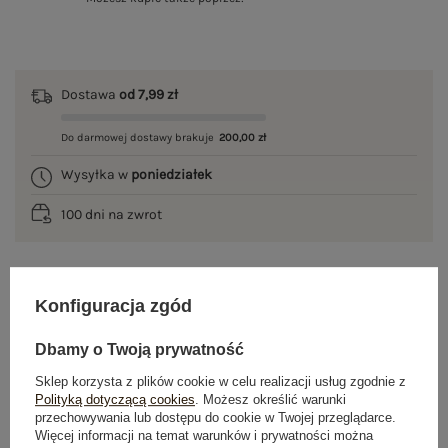
Dostawa
od 7,99 zł
Do darmowej dostawy brakuje
200,00 zł
Wysyłka w
poniedziałek
100 dni na zwrot
Konfiguracja zgód
OPIS PRODUKTU
Dbamy o Twoją prywatność
GŁÓWNE PARAMETRY
Sklep korzysta z plików cookie w celu realizacji usług zgodnie z
OPINIE O PRODUKCIE
(0)
Polityką dotyczącą cookies
. Możesz określić warunki
przechowywania lub dostępu do cookie w Twojej przeglądarce.
Więcej informacji na temat warunków i prywatności można
WYSYŁKA I DOSTAWA