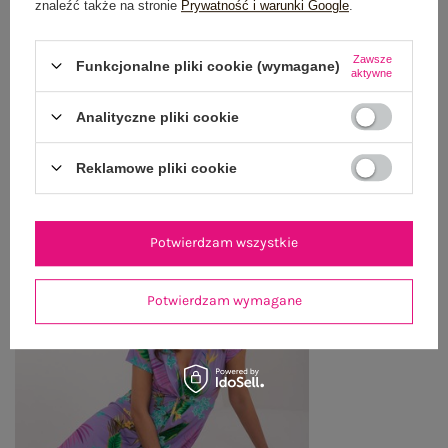
znaleźć także na stronie
Prywatność i warunki Google
.
ZWROTY I REKLAMACJE
Zawsze
Funkcjonalne pliki cookie (wymagane)
aktywne
Analityczne pliki cookie
OSTATNIO OGLĄDANE
Zobacz wszystko
Reklamowe pliki cookie
Potwierdzam wszystkie
Potwierdzam wymagane