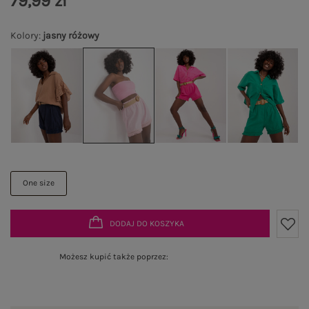
79,99 zł
Kolory
:
jasny różowy
One size
DODAJ DO KOSZYKA
Możesz kupić także poprzez: