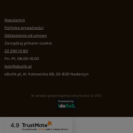
Regulamin
Polityka prywatności
Odstąpienie od umowy
Zarządzaj plikami cookie
22 290 10 80
Pn.-Pt. 08:00-16:00
bok@ebutik.pl
eButik.pl
,
Al. Katowicka 68
,
05-830
Nadarzyn
W sklepie prezentujemy ceny brutto (z VAT).
4.9
Na podstawie
29 740
opinii
z całego okresu