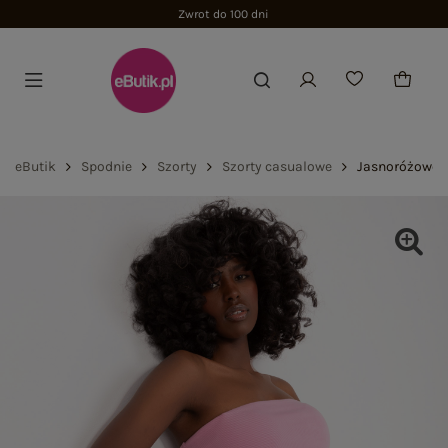
Zwrot do 100 dni
eButik
Spodnie
Szorty
Szorty casualowe
Jasnoróżowe s