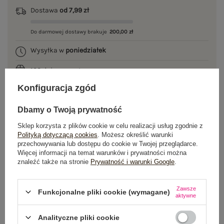
Dostawa
od 7,99 zł
Do darmowej dostawy brakuje
200,00 zł
Wysyłka w
poniedziałek
100 dni na zwrot
Konfiguracja zgód
Dbamy o Twoją prywatność
OPIS PRODUKTU
Sklep korzysta z plików cookie w celu realizacji usług zgodnie z
Polityką dotyczącą cookies
. Możesz określić warunki
GŁÓWNE PARAMETRY
przechowywania lub dostępu do cookie w Twojej przeglądarce.
Więcej informacji na temat warunków i prywatności można
znaleźć także na stronie
Prywatność i warunki Google
.
OPINIE O PRODUKCIE
(0)
WYSYŁKA I DOSTAWA
Zawsze
Funkcjonalne pliki cookie (wymagane)
aktywne
ZWROTY I REKLAMACJE
Analityczne pliki cookie