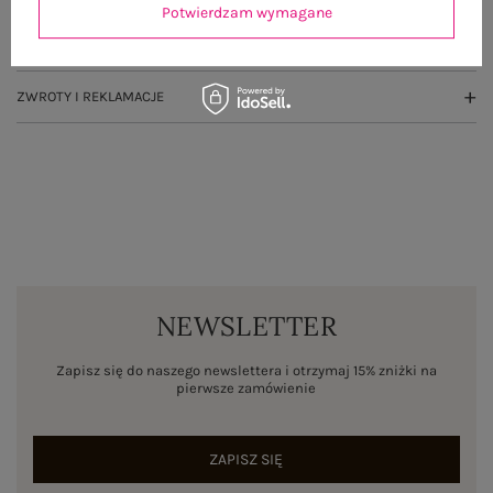
Potwierdzam wymagane
WYSYŁKA I DOSTAWA
ZWROTY I REKLAMACJE
NEWSLETTER
Zapisz się do naszego newslettera i otrzymaj 15% zniżki na
pierwsze zamówienie
ZAPISZ SIĘ