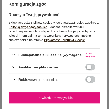
Konfiguracja zgód
Możesz kupić także poprzez:
Dbamy o Twoją prywatność
Sklep korzysta z plików cookie w celu realizacji usług zgodnie z
Polityką dotyczącą cookies
. Możesz określić warunki
przechowywania lub dostępu do cookie w Twojej przeglądarce.
Dostawa
od 7,99 zł
Więcej informacji na temat warunków i prywatności można
znaleźć także na stronie
Prywatność i warunki Google
.
Do darmowej dostawy brakuje
200,00 zł
Wysyłka
jutro
Zawsze
Funkcjonalne pliki cookie (wymagane)
aktywne
100 dni na zwrot
Analityczne pliki cookie
Reklamowe pliki cookie
OPIS PRODUKTU
GŁÓWNE PARAMETRY
Potwierdzam wszystkie
OPINIE O PRODUKCIE
(1)