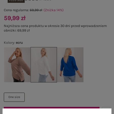
PLUS SIZE
Cena regularna:
69,99 zł
(Zniżka
14
%
)
59,99 zł
Najniższa cena produktu w okresie 30 dni przed wprowadzeniem
obniżki:
69,99 zł
Kolory
:
ecru
One size
DODAJ DO KOSZYKA