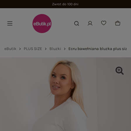
Zwrot do 100 dni
eButik
PLUS SIZE
Bluzki
Ecru bawełniana bluzka plus size 