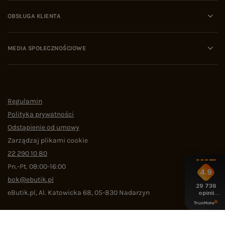
OBSŁUGA KLIENTA
MEDIA SPOŁECZNOŚCIOWE
Regulamin
Polityka prywatności
Odstąpienie od umowy
Zarządzaj plikami cookie
22 290 10 80
Pn.-Pt. 08:00-16:00
4.9
bok@ebutik.pl
29 736
eButik.pl
,
Al. Katowicka 68
,
05-830
Nadarzyn
opinii
z całego
okresu