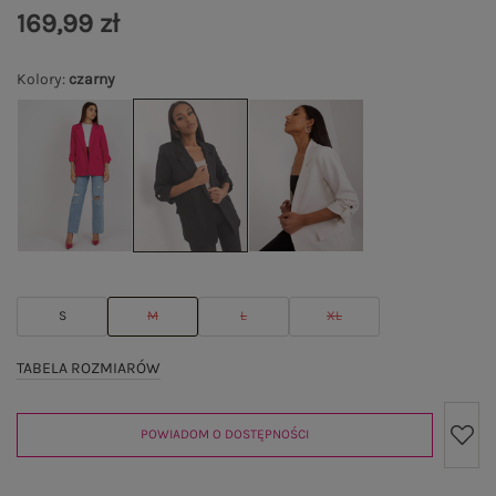
169,99 zł
Kolory
:
czarny
S
M
L
XL
TABELA ROZMIARÓW
POWIADOM O DOSTĘPNOŚCI