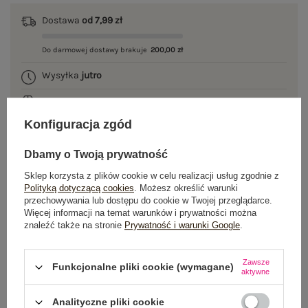
Dostawa
od 7,99 zł
Do darmowej dostawy brakuje
200,00 zł
Wysyłka
jutro
100 dni na zwrot
Konfiguracja zgód
Dbamy o Twoją prywatność
OPIS PRODUKTU
Sklep korzysta z plików cookie w celu realizacji usług zgodnie z
Polityką dotyczącą cookies
. Możesz określić warunki
GŁÓWNE PARAMETRY
przechowywania lub dostępu do cookie w Twojej przeglądarce.
Więcej informacji na temat warunków i prywatności można
znaleźć także na stronie
Prywatność i warunki Google
.
OPINIE O PRODUKCIE
(0)
WYSYŁKA I DOSTAWA
Zawsze
Funkcjonalne pliki cookie (wymagane)
aktywne
ZWROTY I REKLAMACJE
Analityczne pliki cookie