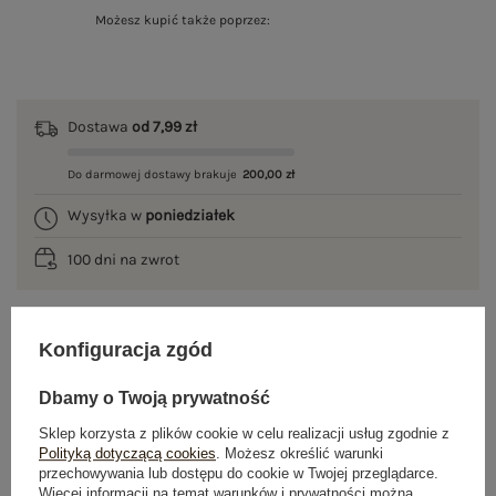
Możesz kupić także poprzez:
Dostawa
od 7,99 zł
Do darmowej dostawy brakuje
200,00 zł
Wysyłka w
poniedziałek
100 dni na zwrot
Konfiguracja zgód
OPIS PRODUKTU
Dbamy o Twoją prywatność
GŁÓWNE PARAMETRY
Sklep korzysta z plików cookie w celu realizacji usług zgodnie z
Polityką dotyczącą cookies
. Możesz określić warunki
OPINIE O PRODUKCIE
(0)
przechowywania lub dostępu do cookie w Twojej przeglądarce.
Więcej informacji na temat warunków i prywatności można