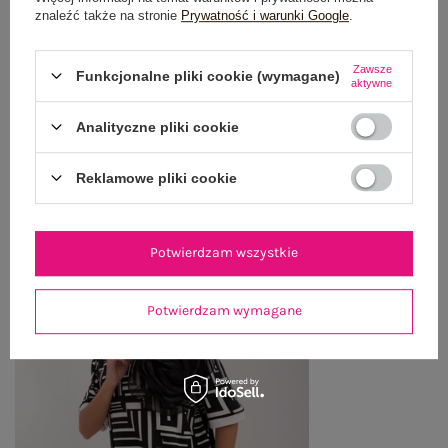
znaleźć także na stronie
Prywatność i warunki Google
.
WYSYŁKA I DOSTAWA
ZWROTY I REKLAMACJE
Zawsze
Funkcjonalne pliki cookie (wymagane)
aktywne
Analityczne pliki cookie
OSTATNIO OGLĄDANE
Zobacz wszystko
Reklamowe pliki cookie
Potwierdzam wszystkie
Potwierdzam wymagane