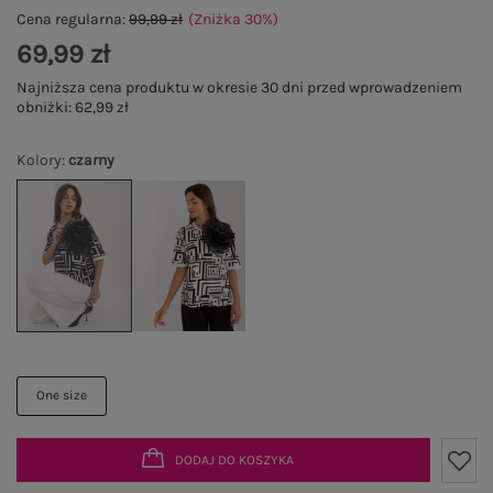
Cena regularna:
99,99 zł
(Zniżka
30
%
)
69,99 zł
Najniższa cena produktu w okresie 30 dni przed wprowadzeniem
obniżki:
62,99 zł
Kolory
:
czarny
One size
DODAJ DO KOSZYKA