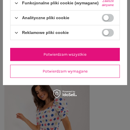
Zawsze
Funkcjonalne pliki cookie (wymagane)
aktywne
OPINIE O PRODUKCIE
(1)
Analityczne pliki cookie
WYSYŁKA I DOSTAWA
Reklamowe pliki cookie
ZWROTY I REKLAMACJE
Potwierdzam wszystkie
OSTATNIO OGLĄDANE
Zobacz wszystko
Potwierdzam wymagane