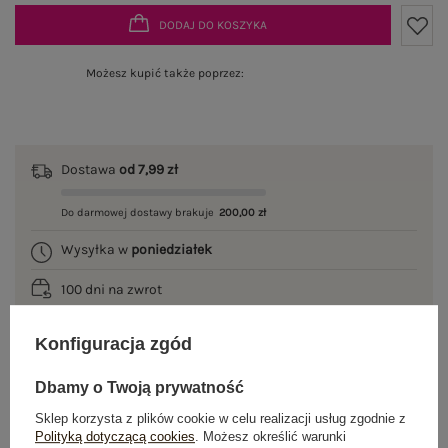
DODAJ DO KOSZYKA
Możesz kupić także poprzez:
Dostawa
od 7,99 zł
Do darmowej dostawy brakuje
200,00 zł
Wysyłka w
poniedziałek
100 dni na zwrot
Konfiguracja zgód
OPIS PRODUKTU
Dbamy o Twoją prywatność
Sklep korzysta z plików cookie w celu realizacji usług zgodnie z
GŁÓWNE PARAMETRY
Polityką dotyczącą cookies
. Możesz określić warunki