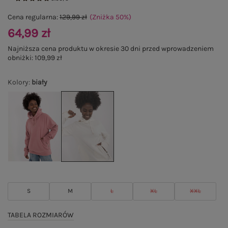
Cena regularna:
129,99 zł
(Zniżka
50
%
)
64,99 zł
Najniższa cena produktu w okresie 30 dni przed wprowadzeniem
obniżki:
109,99 zł
Kolory
:
biały
S
M
L
XL
XXL
TABELA ROZMIARÓW