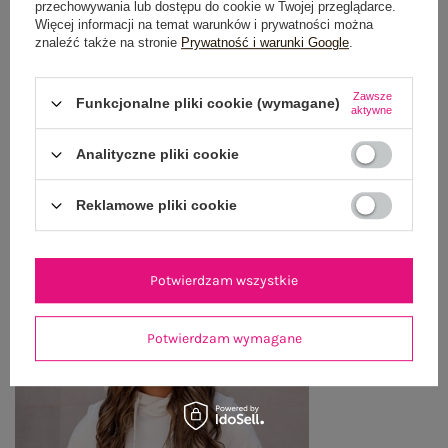
przechowywania lub dostępu do cookie w Twojej przeglądarce.
Więcej informacji na temat warunków i prywatności można
OPINIE O PRODUKCIE
(1)
znaleźć także na stronie
Prywatność i warunki Google
.
WYSYŁKA I DOSTAWA
Zawsze
Funkcjonalne pliki cookie (wymagane)
aktywne
ZWROTY I REKLAMACJE
Analityczne pliki cookie
OSTATNIO OGLĄDANE
Reklamowe pliki cookie
Zobacz wszystko
Potwierdzam wszystkie
Potwierdzam wymagane