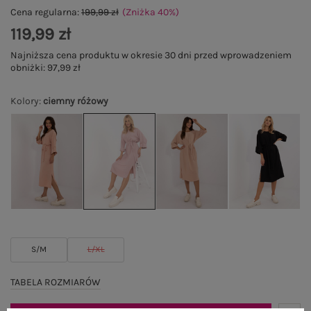
Cena regularna:
199,99 zł
(Zniżka
40
%
)
119,99 zł
Najniższa cena produktu w okresie 30 dni przed wprowadzeniem
obniżki:
97,99 zł
Kolory
:
ciemny różowy
S/M
L/XL
TABELA ROZMIARÓW