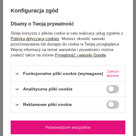
DODAJ DO KOSZYKA
Konfiguracja zgód
Możesz kupić także poprzez:
Dbamy o Twoją prywatność
Sklep korzysta z plików cookie w celu realizacji usług zgodnie z
Polityką dotyczącą cookies
. Możesz określić warunki
przechowywania lub dostępu do cookie w Twojej przeglądarce.
Dostawa
od 7,99 zł
Więcej informacji na temat warunków i prywatności można
znaleźć także na stronie
Prywatność i warunki Google
.
Do darmowej dostawy brakuje
200,00 zł
Zamów w ciągu
02:39:34 sek.
,
Zawsze
Funkcjonalne pliki cookie (wymagane)
a wyślemy
jeszcze dzisiaj!
aktywne
100 dni na zwrot
Analityczne pliki cookie
Reklamowe pliki cookie
OPIS PRODUKTU
Potwierdzam wszystkie
GŁÓWNE PARAMETRY