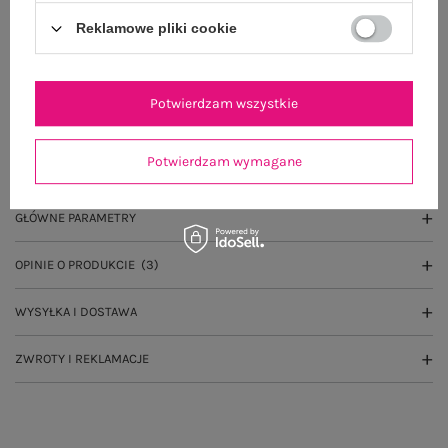
Do darmowej dostawy brakuje
200,00 zł
Reklamowe pliki cookie
Wysyłka
jutro
100 dni na zwrot
Potwierdzam wszystkie
Potwierdzam wymagane
OPIS PRODUKTU
GŁÓWNE PARAMETRY
OPINIE O PRODUKCIE
(3)
WYSYŁKA I DOSTAWA
ZWROTY I REKLAMACJE