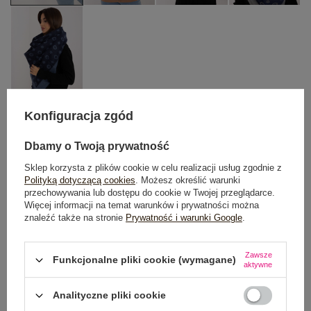
Konfiguracja zgód
One size
Dbamy o Twoją prywatność
Sklep korzysta z plików cookie w celu realizacji usług zgodnie z
Polityką dotyczącą cookies
. Możesz określić warunki
DODAJ DO KOSZYKA
przechowywania lub dostępu do cookie w Twojej przeglądarce.
Więcej informacji na temat warunków i prywatności można
Możesz kupić także poprzez:
znaleźć także na stronie
Prywatność i warunki Google
.
Zawsze
Funkcjonalne pliki cookie (wymagane)
aktywne
Dostawa
od 7,99 zł
Analityczne pliki cookie