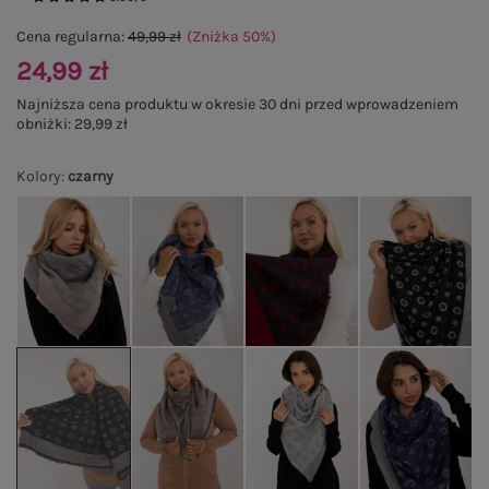
Cena regularna:
49,99 zł
(Zniżka
50
%
)
24,99 zł
Najniższa cena produktu w okresie 30 dni przed wprowadzeniem
obniżki:
29,99 zł
Kolory
:
czarny