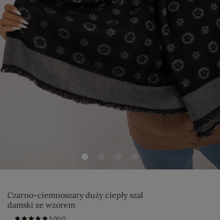
Czarno-ciemnoszary duży ciepły szal
damski ze wzorem
5.00/5