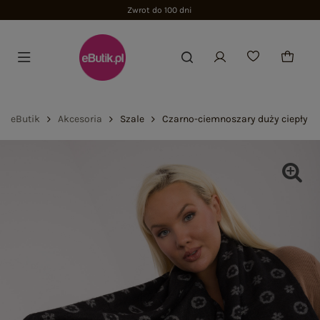
Zwrot do 100 dni
eButik
Akcesoria
Szale
Czarno-ciemnoszary duży ciepły s