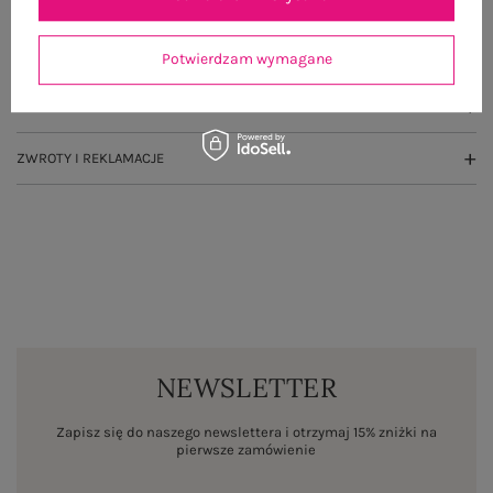
GŁÓWNE PARAMETRY
OPINIE O PRODUKCIE
(1)
Potwierdzam wymagane
WYSYŁKA I DOSTAWA
ZWROTY I REKLAMACJE
NEWSLETTER
Zapisz się do naszego newslettera i otrzymaj 15% zniżki na
pierwsze zamówienie