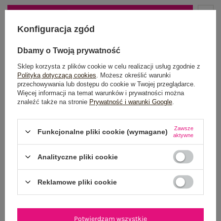
DODAJ DO KOSZYKA
Konfiguracja zgód
Możesz kupić także poprzez:
Dbamy o Twoją prywatność
Sklep korzysta z plików cookie w celu realizacji usług zgodnie z
Polityką dotyczącą cookies
. Możesz określić warunki
przechowywania lub dostępu do cookie w Twojej przeglądarce.
Dostawa
od 7,99 zł
Więcej informacji na temat warunków i prywatności można
znaleźć także na stronie
Prywatność i warunki Google
.
Do darmowej dostawy brakuje
200,00 zł
Zamów w ciągu
02:11:18 sek.
,
Zawsze
Funkcjonalne pliki cookie (wymagane)
a wyślemy
jeszcze dzisiaj!
aktywne
100 dni na zwrot
Analityczne pliki cookie
Reklamowe pliki cookie
OPIS PRODUKTU
Potwierdzam wszystkie