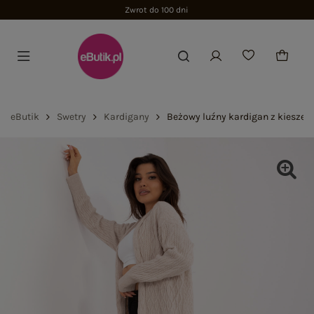
Zwrot do 100 dni
eButik
Swetry
Kardigany
Beżowy luźny kardigan z kieszen