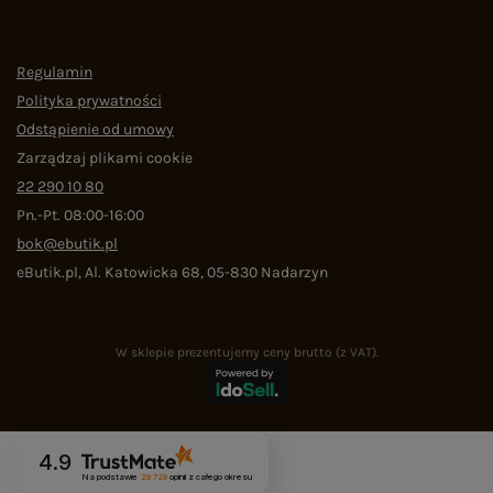
Regulamin
Polityka prywatności
Odstąpienie od umowy
Zarządzaj plikami cookie
22 290 10 80
Pn.-Pt. 08:00-16:00
bok@ebutik.pl
eButik.pl
,
Al. Katowicka 68
,
05-830
Nadarzyn
W sklepie prezentujemy ceny brutto (z VAT).
4.9
Na podstawie
29 729
opinii
z całego okresu