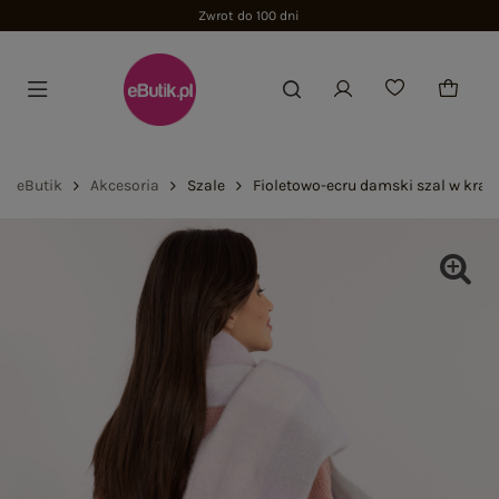
Zwrot do 100 dni
eButik
Akcesoria
Szale
Fioletowo-ecru damski szal w krat