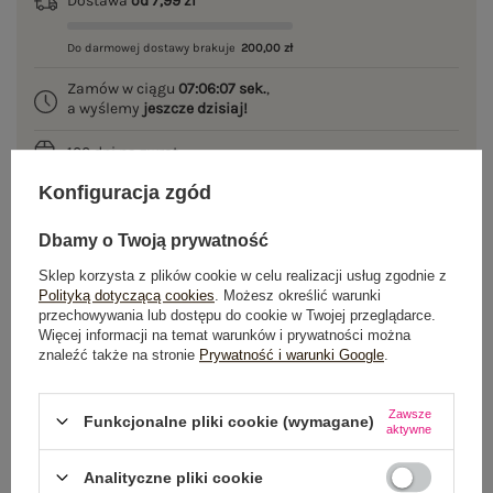
Dostawa
od 7,99 zł
Do darmowej dostawy brakuje
200,00 zł
Zamów w ciągu
07:06:06 sek.
,
a wyślemy
jeszcze dzisiaj!
100 dni na zwrot
Konfiguracja zgód
Dbamy o Twoją prywatność
OPIS PRODUKTU
Sklep korzysta z plików cookie w celu realizacji usług zgodnie z
Polityką dotyczącą cookies
. Możesz określić warunki
GŁÓWNE PARAMETRY
przechowywania lub dostępu do cookie w Twojej przeglądarce.
Więcej informacji na temat warunków i prywatności można
znaleźć także na stronie
Prywatność i warunki Google
.
OPINIE O PRODUKCIE
(0)
WYSYŁKA I DOSTAWA
Zawsze
Funkcjonalne pliki cookie (wymagane)
aktywne
ZWROTY I REKLAMACJE
Analityczne pliki cookie