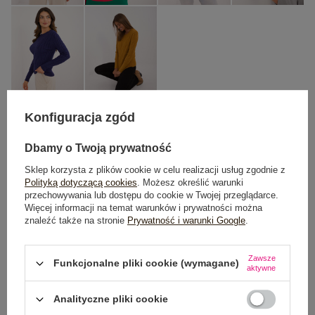
Konfiguracja zgód
One size
Dbamy o Twoją prywatność
Sklep korzysta z plików cookie w celu realizacji usług zgodnie z
Polityką dotyczącą cookies
. Możesz określić warunki
DODAJ DO KOSZYKA
przechowywania lub dostępu do cookie w Twojej przeglądarce.
Więcej informacji na temat warunków i prywatności można
Możesz kupić także poprzez:
znaleźć także na stronie
Prywatność i warunki Google
.
Zawsze
Funkcjonalne pliki cookie (wymagane)
aktywne
Dostawa
od 7,99 zł
Analityczne pliki cookie