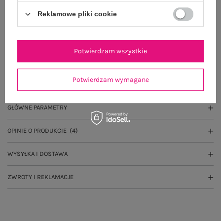
Do darmowej dostawy brakuje
200,00 zł
Reklamowe pliki cookie
Wysyłka
jutro
100 dni na zwrot
Potwierdzam wszystkie
Potwierdzam wymagane
OPIS PRODUKTU
GŁÓWNE PARAMETRY
OPINIE O PRODUKCIE
(4)
WYSYŁKA I DOSTAWA
ZWROTY I REKLAMACJE