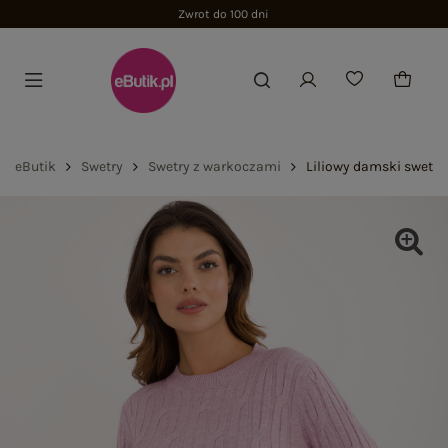
Zwrot do 100 dni
eButik
Swetry
Swetry z warkoczami
Liliowy damski sweter