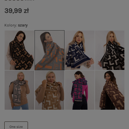
39,99 zł
Kolory
:
szary
One size