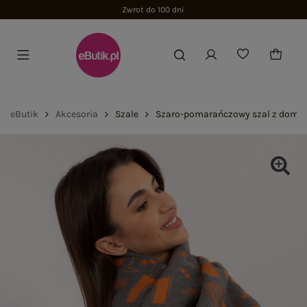
Zwrot do 100 dni
eButik
Akcesoria
Szale
Szaro-pomarańczowy szal z domie