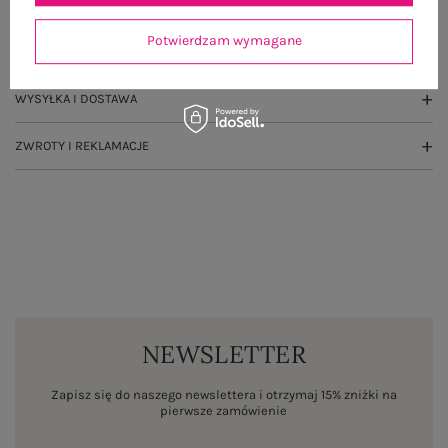
GŁÓWNE PARAMETRY
Potwierdzam wymagane
OPINIE O PRODUKCIE
(3)
WYSYŁKA I DOSTAWA
ZWROTY I REKLAMACJE
NEWSLETTER
Zapisz się do naszego newslettera i otrzymaj 15% zniżki na
pierwsze zamówienie