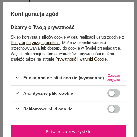
Konfiguracja zgód
DODAJ DO KOSZYKA
Dbamy o Twoją prywatność
Możesz kupić także poprzez:
Sklep korzysta z plików cookie w celu realizacji usług zgodnie z
Polityką dotyczącą cookies
. Możesz określić warunki
przechowywania lub dostępu do cookie w Twojej przeglądarce.
Więcej informacji na temat warunków i prywatności można
znaleźć także na stronie
Prywatność i warunki Google
.
Dostawa
od 7,99 zł
Do darmowej dostawy brakuje
200,00 zł
Zawsze
Funkcjonalne pliki cookie (wymagane)
aktywne
Wysyłka
jutro
Analityczne pliki cookie
100 dni na zwrot
Reklamowe pliki cookie
OPIS PRODUKTU
Potwierdzam wszystkie