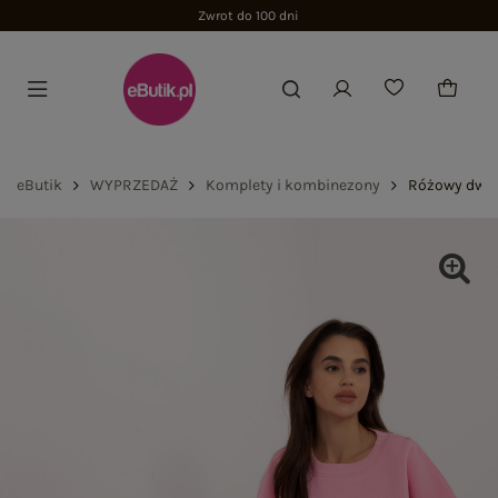
Zwrot do 100 dni
eButik
WYPRZEDAŻ
Komplety i kombinezony
Różowy dwuc