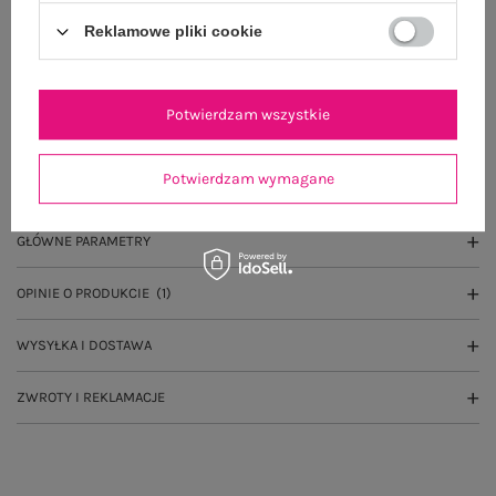
Do darmowej dostawy brakuje
200,00 zł
Reklamowe pliki cookie
Wysyłka
jutro
100 dni na zwrot
Potwierdzam wszystkie
Potwierdzam wymagane
OPIS PRODUKTU
GŁÓWNE PARAMETRY
OPINIE O PRODUKCIE
(1)
WYSYŁKA I DOSTAWA
ZWROTY I REKLAMACJE