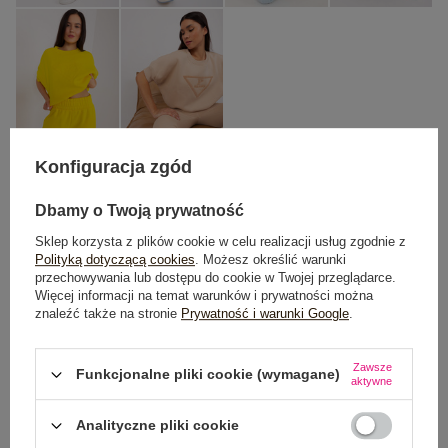
Konfiguracja zgód
One size
Dbamy o Twoją prywatność
Sklep korzysta z plików cookie w celu realizacji usług zgodnie z
Polityką dotyczącą cookies
. Możesz określić warunki
DODAJ DO KOSZYKA
przechowywania lub dostępu do cookie w Twojej przeglądarce.
Więcej informacji na temat warunków i prywatności można
Możesz kupić także poprzez:
znaleźć także na stronie
Prywatność i warunki Google
.
Zawsze
Funkcjonalne pliki cookie (wymagane)
aktywne
Dostawa
od 7,99 zł
Analityczne pliki cookie