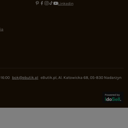
Linkedin
ia
-16:00
bok@ebutik.pl
eButik.pl
,
Al. Katowicka 68
,
05-830
Nadarzyn