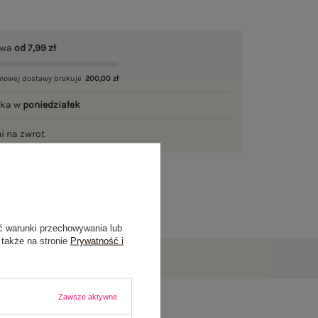
awa
od 7,99 zł
mowej dostawy brakuje
200,00 zł
łka w
poniedziałek
ni na zwrot
ć warunki przechowywania lub
 także na stronie
Prywatność i
Zawsze aktywne