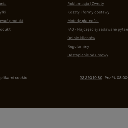
enia
Reklamacje | Zwroty
yłki
Koszty i formy dostawy
ować produkt
Metody płatności
rodukt
FAQ - Najczęściej zadawane pytan
Opinie klientów
Regulaminy
Odstąpienie od umowy
 plikami cookie
22 290 10 80
Pn.-Pt. 08:00