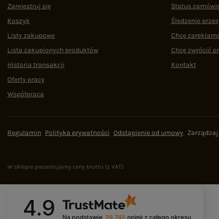
Zarejestruj się
Status zamówi
Koszyk
Śledzenie przes
Listy zakupowe
Chcę zareklam
Lista zakupionych produktów
Chcę zwrócić p
Historia transakcji
Kontakt
Oferty pracy
Współpraca
Regulamin
Polityka prywatności
Odstąpienie od umowy
Zarządzaj
W sklepie prezentujemy ceny brutto (z VAT).
4.9
Na podstawie
29 745
opinii
z całego okresu