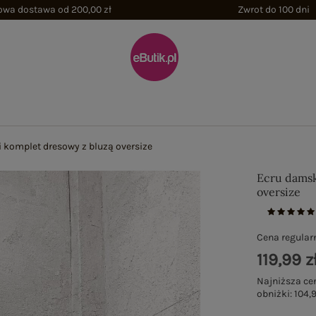
wa dostawa od 200,00 zł
Zwrot do 100 dni
 komplet dresowy z bluzą oversize
Ecru damsk
oversize
Cena regular
119,99 z
Najniższa ce
obniżki:
104,9