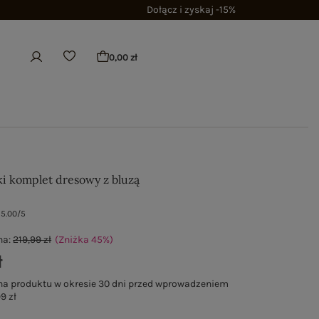
Dołącz i zyskaj -15%
0,00 zł
i komplet dresowy z bluzą
5.00/5
na:
219,99 zł
(Zniżka
45
%
)
ł
na produktu w okresie 30 dni przed wprowadzeniem
9 zł