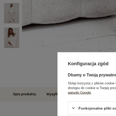
Konfiguracja zgód
Dbamy o Twoją prywatn
Sklep korzysta z plików cookie 
dostępu do cookie w Twojej prz
warunki Google
.
Opis produktu
Wysyłka i dostawa
Zwroty i reklamac
Funkcjonalne pliki 