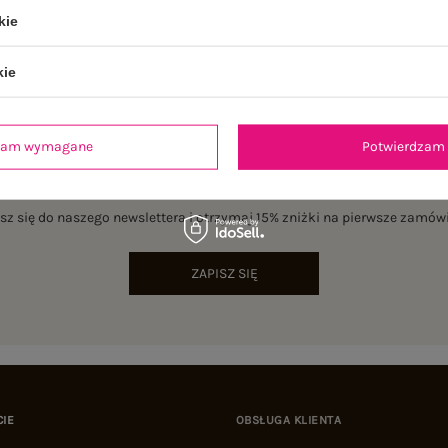
kie
kie
dzam wymagane
Potwierdzam 
NEWSLETTER
sz się do naszego newslettera i otrzymaj 15% zniżki na pierwsze zamów
ZAPISZ SIĘ
CIE
OBSŁUGA KLIENTA