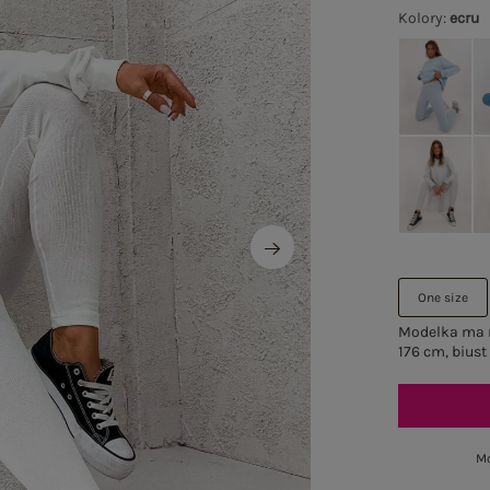
Kolory
:
ecru
One size
Modelka ma n
176 cm, biust
Mo