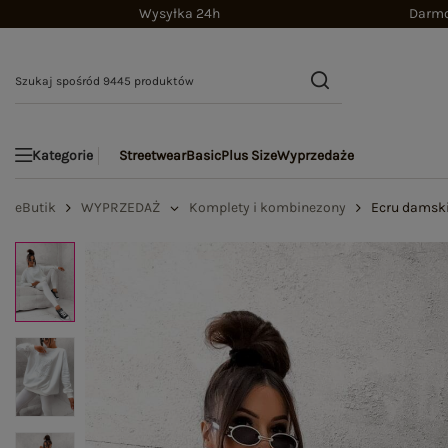
Wysyłka 24h
Darmo
Streetwear
Basic
Plus Size
Wyprzedaże
Kategorie
eButik
WYPRZEDAŻ
Komplety i kombinezony
Ecru damski