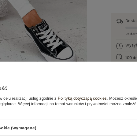
Dost
Do dar
Wysy
100 d
ość
w celu realizacji usług zgodnie z
Polityką dotyczącą cookies
. Możesz określi
eglądarce. Więcej informacji na temat warunków i prywatności można znaleźć
je
Opinie o produkcie
(2)
cookie (wymagane)