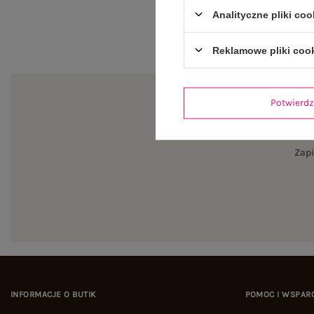
Analityczne pliki coo
Reklamowe pliki coo
Potwier
Zapi
INFORMACJE O BUTIK
POMOC I WSPAR