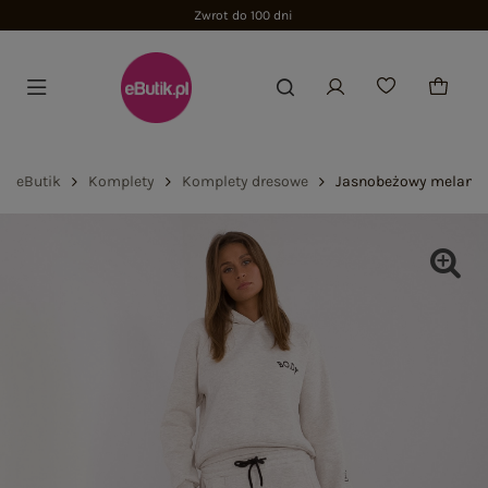
Zwrot do 100 dni
eButik
Komplety
Komplety dresowe
Jasnobeżowy melanżo