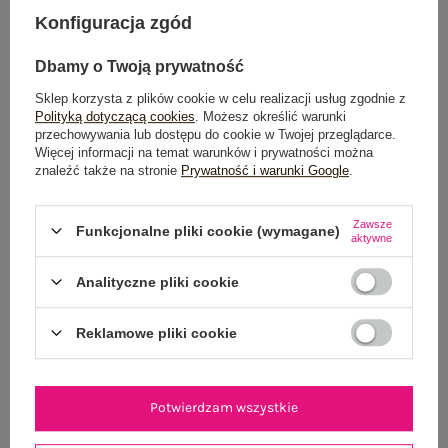
Konfiguracja zgód
Możesz kupić także poprzez:
Dbamy o Twoją prywatność
Sklep korzysta z plików cookie w celu realizacji usług zgodnie z
Polityką dotyczącą cookies
. Możesz określić warunki
Dostawa
od 7,99 zł
przechowywania lub dostępu do cookie w Twojej przeglądarce.
Więcej informacji na temat warunków i prywatności można
znaleźć także na stronie
Prywatność i warunki Google
.
Do darmowej dostawy brakuje
200,00 zł
Zamów w ciągu
06:14:04 sek.
,
Zawsze
a wyślemy
jeszcze dzisiaj!
Funkcjonalne pliki cookie (wymagane)
aktywne
100 dni na zwrot
Analityczne pliki cookie
Reklamowe pliki cookie
OPIS PRODUKTU
GŁÓWNE PARAMETRY
Potwierdzam wszystkie