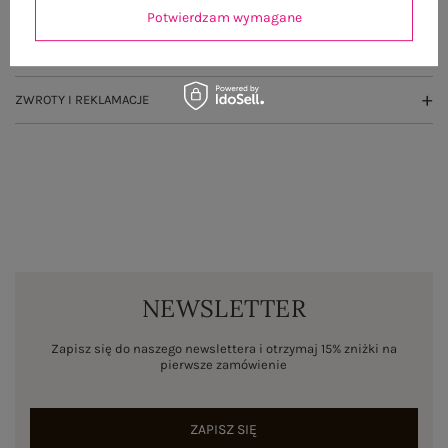
OPINIE O PRODUKCIE
(4)
Potwierdzam wymagane
WYSYŁKA I DOSTAWA
ZWROTY I REKLAMACJE
NEWSLETTER
Zapisz się do naszego newslettera i otrzymaj 15% zniżki na
pierwsze zamówienie
ZAPISZ SIĘ