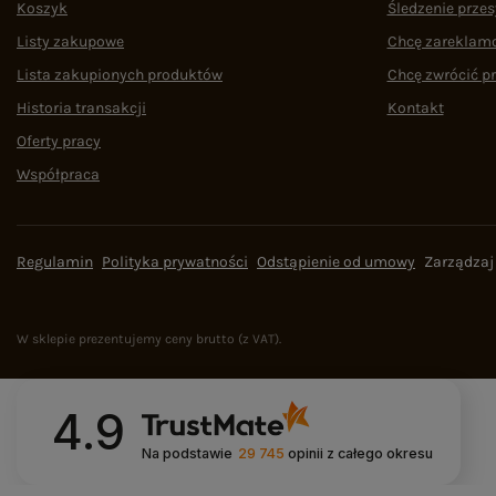
Koszyk
Śledzenie przes
Listy zakupowe
Chcę zareklam
Lista zakupionych produktów
Chcę zwrócić p
Historia transakcji
Kontakt
Oferty pracy
Współpraca
Regulamin
Polityka prywatności
Odstąpienie od umowy
Zarządzaj
W sklepie prezentujemy ceny brutto (z VAT).
4.9
Na podstawie
29 745
opinii
z całego okresu