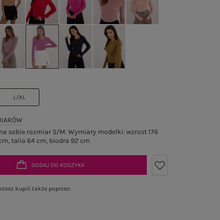
L/XL
MIARÓW
a sobie rozmiar S/M. Wymiary modelki: wzrost 176
cm, talia 64 cm, biodra 92 cm
DODAJ DO KOSZYKA
żesz kupić także poprzez: