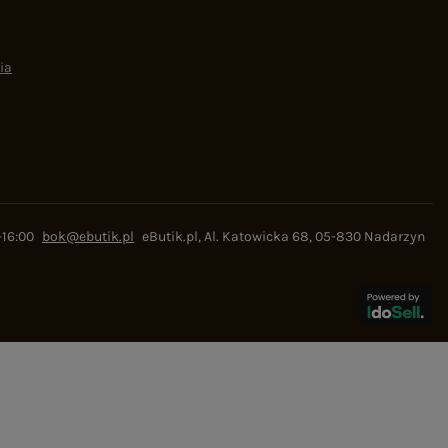
ia
-16:00
bok@ebutik.pl
eButik.pl
,
Al. Katowicka 68
,
05-830
Nadarzyn