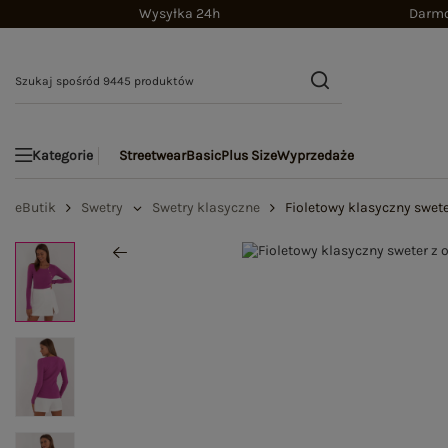
Wysyłka 24h
Darmo
Streetwear
Basic
Plus Size
Wyprzedaże
Kategorie
eButik
Swetry
Swetry klasyczne
Fioletowy klasyczny swet