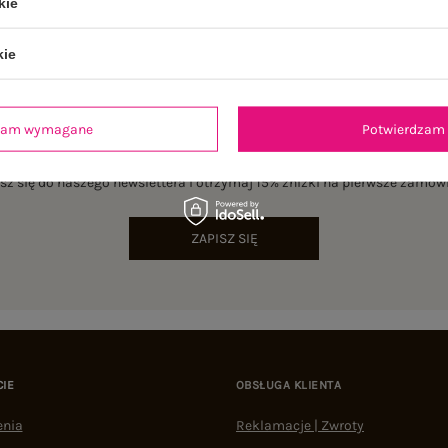
kie
kie
dzam wymagane
Potwierdzam 
NEWSLETTER
sz się do naszego newslettera i otrzymaj 15% zniżki na pierwsze zamów
ZAPISZ SIĘ
CIE
OBSŁUGA KLIENTA
enia
Reklamacje | Zwroty