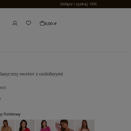
Dołącz i zyskaj -15%
0,00 zł
klasyczny sweter z ozdobnymi
00/5
ł
y fioletowy