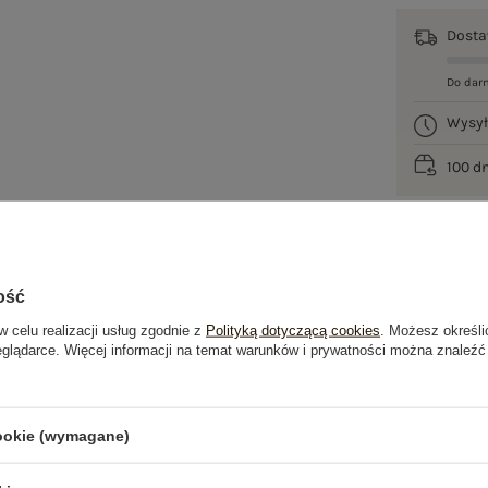
Dost
Do dar
Wysy
100 d
ość
w celu realizacji usług zgodnie z
Polityką dotyczącą cookies
. Możesz określi
eglądarce. Więcej informacji na temat warunków i prywatności można znaleźć
je
Opinie o produkcie
(2)
cookie (wymagane)