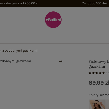
wa dostawa od 200,00 zł
Zwrot do 100 dni
er z ozdobnymi guzikami
Fioletowy 
guzikami
5.
89,99 z
Kolory
:
ciemn