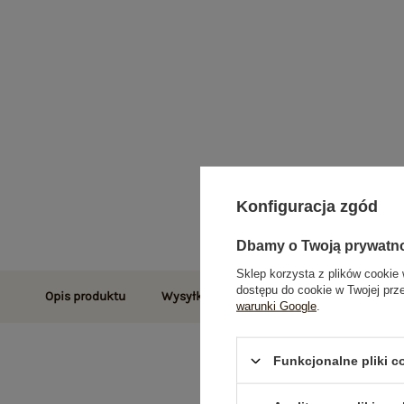
Konfiguracja zgód
Dbamy o Twoją prywatn
Sklep korzysta z plików cookie 
dostępu do cookie w Twojej prz
Opis produktu
Wysyłka i dostawa
Zwroty i reklamac
warunki Google
.
Funkcjonalne pliki 