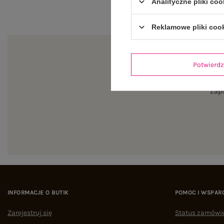
Analityczne pliki coo
Reklamowe pliki coo
Potwier
Zapi
INFORMACJE O BUTIK
POMOC I WSPAR
Zarejestruj się
Status zamówi