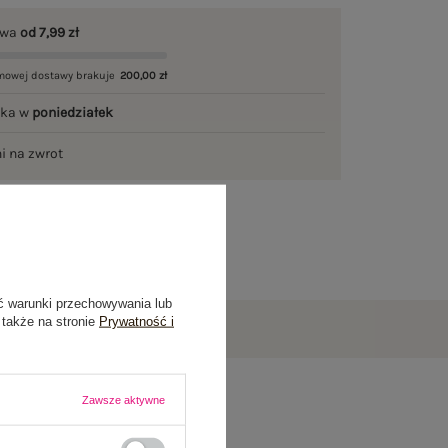
awa
od 7,99 zł
mowej dostawy brakuje
200,00 zł
łka w
poniedziałek
ni na zwrot
ć warunki przechowywania lub
 także na stronie
Prywatność i
Zawsze aktywne