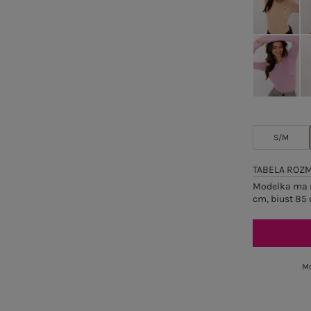
S/M
TABELA ROZ
Modelka ma n
cm, biust 85 
Mo