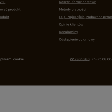
yłki
Koszty i formy dostawy
ować produkt
Metody płatności
rodukt
FAQ - Najczęściej zadawane pytan
Opinie klientów
Regulaminy
Odstąpienie od umowy
 plikami cookie
22 290 10 80
Pn.-Pt. 08:00