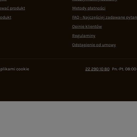
ować produkt
Metody płatności
rodukt
FAQ - Najczęściej zadawane pytan
Opinie klientów
Regulaminy
Odstąpienie od umowy
 plikami cookie
22 290 10 80
Pn.-Pt. 08:00