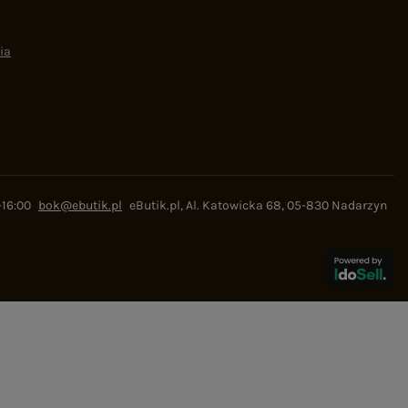
ia
-16:00
bok@ebutik.pl
eButik.pl
,
Al. Katowicka 68
,
05-830
Nadarzyn