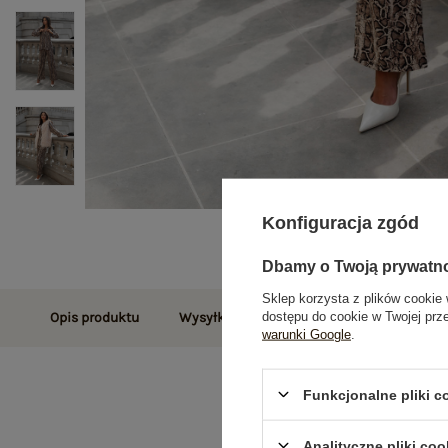
Konfiguracja zgód
Dbamy o Twoją prywatn
Sklep korzysta z plików cookie 
dostępu do cookie w Twojej prz
Opis produktu
Wysyłka i dostawa
Zwroty i reklamac
warunki Google
.
Funkcjonalne pliki 
Analityczne pliki coo