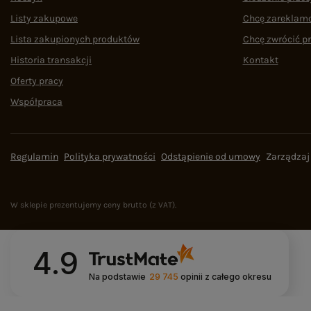
Listy zakupowe
Chcę zareklam
Lista zakupionych produktów
Chcę zwrócić p
Historia transakcji
Kontakt
Oferty pracy
Współpraca
Regulamin
Polityka prywatności
Odstąpienie od umowy
Zarządzaj
W sklepie prezentujemy ceny brutto (z VAT).
4.9
Na podstawie
29 745
opinii
z całego okresu