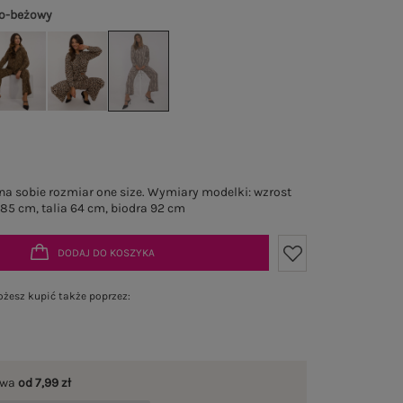
o-beżowy
a sobie rozmiar one size. Wymiary modelki: wzrost
 85 cm, talia 64 cm, biodra 92 cm
DODAJ DO KOSZYKA
żesz kupić także poprzez:
awa
od 7,99 zł