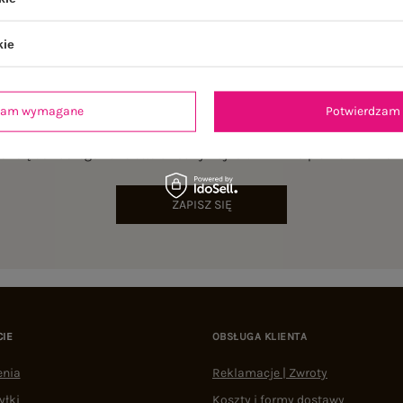
kie
dzam wymagane
Potwierdzam 
NEWSLETTER
sz się do naszego newslettera i otrzymaj 15% zniżki na pierwsze zamów
ZAPISZ SIĘ
CIE
OBSŁUGA KLIENTA
enia
Reklamacje | Zwroty
yłki
Koszty i formy dostawy