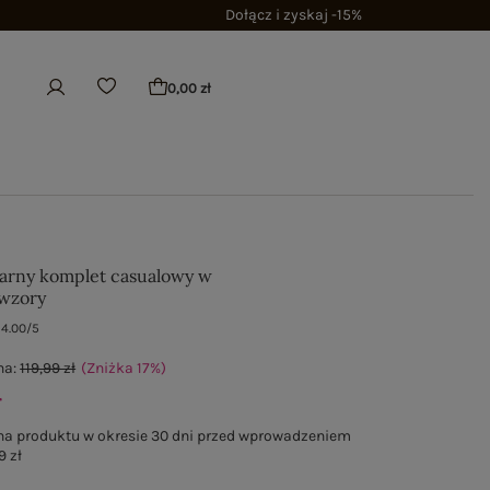
Dołącz i zyskaj -15%
0,00 zł
arny komplet casualowy w
 wzory
4.00/5
na:
119,99 zł
(Zniżka
17
%
)
ł
na produktu w okresie 30 dni przed wprowadzeniem
9 zł