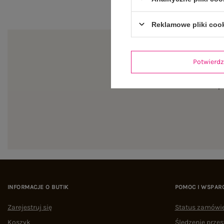
Reklamowe pliki coo
Potwier
Zapi
INFORMACJE O BUTIK
POMOC I WSPAR
Zarejestruj się
Status zamówi
Koszyk
Śledzenie przes