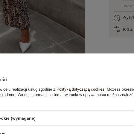
Do dar
Wysy
100 d
ość
w celu realizacji usług zgodnie z
Polityką dotyczącą cookies
. Możesz określi
eglądarce. Więcej informacji na temat warunków i prywatności można znaleźć
je
Opinie o produkcie
(1)
cookie (wymagane)
kie