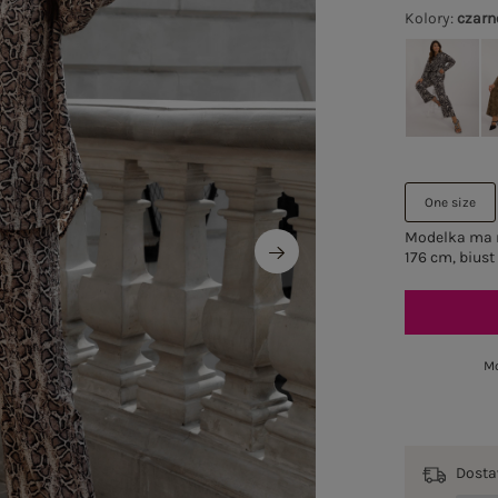
Kolory
:
czarn
One size
Modelka ma n
176 cm, biust
Mo
Dost