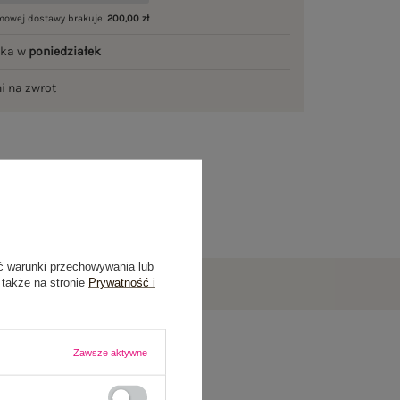
mowej dostawy brakuje
200,00 zł
łka w
poniedziałek
ni na zwrot
ć warunki przechowywania lub
 także na stronie
Prywatność i
Zawsze aktywne