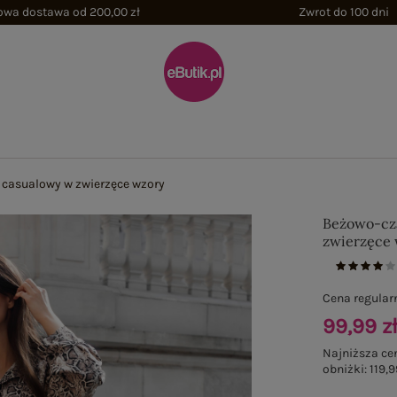
wa dostawa od 200,00 zł
Zwrot do 100 dni
casualowy w zwierzęce wzory
Beżowo-cz
zwierzęce
Cena regular
99,99 z
Najniższa ce
obniżki:
119,9