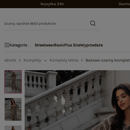
Wysyłka 24h
Darmo
Streetwear
Basic
Plus Size
Wyprzedaże
Kategorie
eButik
Komplety
Komplety letnie
Beżowo-czarny komplet 