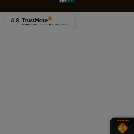
4.9
Na podstawie
29 748
opinii
z całego okresu
4.9