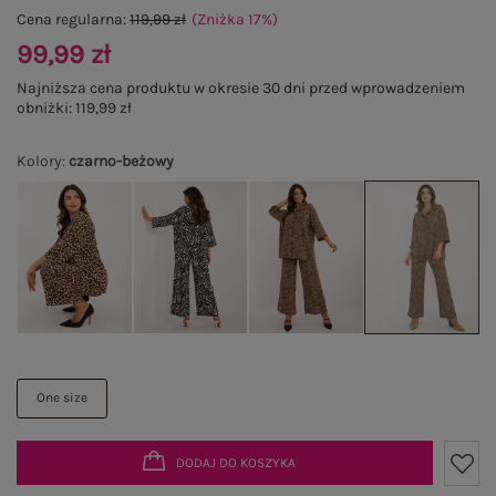
Cena regularna:
119,99 zł
(Zniżka
17
%
)
99,99 zł
Najniższa cena produktu w okresie 30 dni przed wprowadzeniem
obniżki:
119,99 zł
Kolory
:
czarno-beżowy
One size
DODAJ DO KOSZYKA