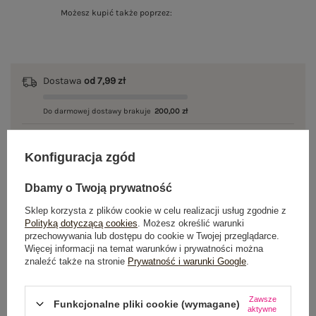
Możesz kupić także poprzez:
Dostawa
od 7,99 zł
Do darmowej dostawy brakuje
200,00 zł
Wysyłka
jutro
Konfiguracja zgód
100 dni na zwrot
Dbamy o Twoją prywatność
Sklep korzysta z plików cookie w celu realizacji usług zgodnie z
Polityką dotyczącą cookies
. Możesz określić warunki
OPIS PRODUKTU
przechowywania lub dostępu do cookie w Twojej przeglądarce.
Więcej informacji na temat warunków i prywatności można
znaleźć także na stronie
Prywatność i warunki Google
.
GŁÓWNE PARAMETRY
OPINIE O PRODUKCIE
(0)
Zawsze
Funkcjonalne pliki cookie (wymagane)
aktywne