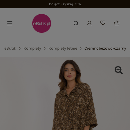
Dołącz i zyskaj -15%
eButik
Komplety
Komplety letnie
Ciemnobeżowo-czarny ko