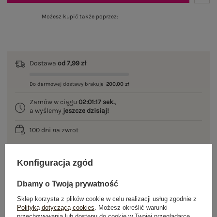
Możesz kupić także poprzez:
Dostawa
od 7,99 zł
Do darmowej dostawy brakuje
200,00 zł
Zamów w ciągu
02:01:17 sek.
,
a wyślemy
jeszcze dzisiaj!
100 dni na zwrot
Konfiguracja zgód
OPIS PRODUKTU
Dbamy o Twoją prywatność
GŁÓWNE PARAMETRY
Sklep korzysta z plików cookie w celu realizacji usług zgodnie z
Polityką dotyczącą cookies
. Możesz określić warunki
przechowywania lub dostępu do cookie w Twojej przeglądarce.