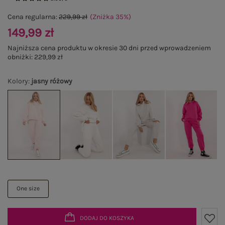
Cena regularna:
229,99 zł
(Zniżka
35
%
)
149,99 zł
Najniższa cena produktu w okresie 30 dni przed wprowadzeniem
obniżki:
229,99 zł
Kolory
:
jasny różowy
One size
DODAJ DO KOSZYKA