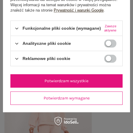
OPINIE O PRODUKCIE
(1)
Więcej informacji na temat warunków i prywatności można
znaleźć także na stronie
Prywatność i warunki Google
.
WYSYŁKA I DOSTAWA
Zawsze
Funkcjonalne pliki cookie (wymagane)
ZWROTY I REKLAMACJE
aktywne
Analityczne pliki cookie
OSTATNIO OGLĄDANE
Reklamowe pliki cookie
Zobacz wszystko
Potwierdzam wszystkie
Potwierdzam wymagane