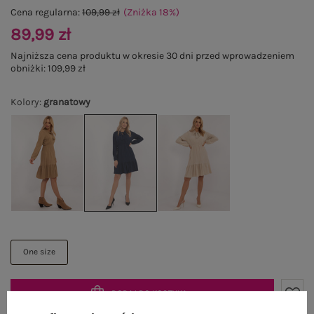
Cena regularna:
109,99 zł
(Zniżka
18
%
)
89,99 zł
Najniższa cena produktu w okresie 30 dni przed wprowadzeniem
obniżki:
109,99 zł
Kolory
:
granatowy
One size
DODAJ DO KOSZYKA