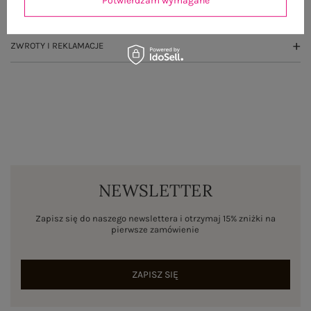
Potwierdzam wymagane
WYSYŁKA I DOSTAWA
ZWROTY I REKLAMACJE
NEWSLETTER
Zapisz się do naszego newslettera i otrzymaj 15% zniżki na
pierwsze zamówienie
ZAPISZ SIĘ