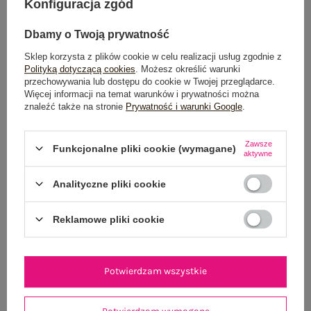
Konfiguracja zgód
Możesz kupić także poprzez:
Dbamy o Twoją prywatność
Sklep korzysta z plików cookie w celu realizacji usług zgodnie z
Polityką dotyczącą cookies
. Możesz określić warunki
Dostawa
od 7,99 zł
przechowywania lub dostępu do cookie w Twojej przeglądarce.
Więcej informacji na temat warunków i prywatności można
znaleźć także na stronie
Prywatność i warunki Google
.
Do darmowej dostawy brakuje
200,00 zł
Wysyłka w
poniedziałek
Zawsze
Funkcjonalne pliki cookie (wymagane)
aktywne
100 dni na zwrot
Analityczne pliki cookie
Reklamowe pliki cookie
OPIS PRODUKTU
GŁÓWNE PARAMETRY
Potwierdzam wszystkie
OPINIE O PRODUKCIE
(0)