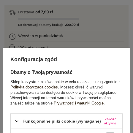
Dostawa
od 7,99 zł
Do darmowej dostawy brakuje
200,00 zł
Wysyłka w
poniedziałek
100 dni na zwrot
Konfiguracja zgód
Dbamy o Twoją prywatność
OPIS PRODUKTU
Sklep korzysta z plików cookie w celu realizacji usług zgodnie z
Polityką dotyczącą cookies
. Możesz określić warunki
GŁÓWNE PARAMETRY
przechowywania lub dostępu do cookie w Twojej przeglądarce.
Więcej informacji na temat warunków i prywatności można
OPINIE O PRODUKCIE
(0)
znaleźć także na stronie
Prywatność i warunki Google
.
WYSYŁKA I DOSTAWA
Zawsze
Funkcjonalne pliki cookie (wymagane)
aktywne
ZWROTY I REKLAMACJE