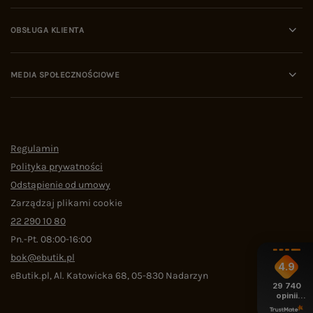
OBSŁUGA KLIENTA
MEDIA SPOŁECZNOŚCIOWE
Regulamin
Polityka prywatności
Odstąpienie od umowy
Zarządzaj plikami cookie
22 290 10 80
Pn.-Pt. 08:00-16:00
bok@ebutik.pl
4.9
eButik.pl
,
Al. Katowicka 68
,
05-830
Nadarzyn
29 740
opinii
z całego