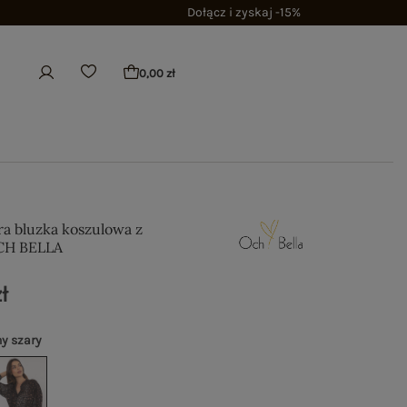
Dołącz i zyskaj -15%
0,00 zł
a bluzka koszulowa z
CH BELLA
ł
y szary