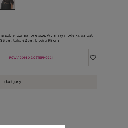
a sobie rozmiar one size. Wymiary modelki: wzrost
 85 cm, talia 62 cm, biodra 95 cm
POWIADOM O DOSTĘPNOŚCI
niedostępny