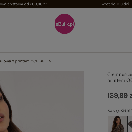
wa dostawa od 200,00 zł
Zwrot do 100 dni
ulowa z printem OCH BELLA
Ciemnoszar
printem O
139,99 z
Kolory
:
ciemn