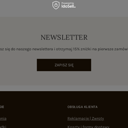
NEWSLETTER
sz się do naszego newslettera i otrzymaj 15% zniżki na pierwsze zamów
ZAPISZ SIĘ
CIE
OBSŁUGA KLIENTA
enia
Reklamacje | Zwroty
yłki
Koszty i formy dostawy