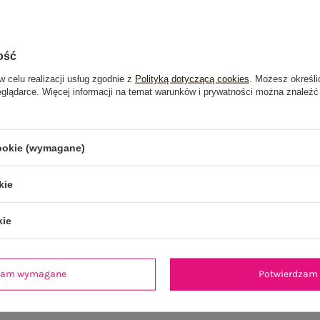
ość
w celu realizacji usług zgodnie z
Polityką dotyczącą cookies
. Możesz określi
eglądarce. Więcej informacji na temat warunków i prywatności można znaleźć
cookie (wymagane)
kie
kie
je
Opinie o produkcie
(0)
dzam wymagane
Potwierdzam 