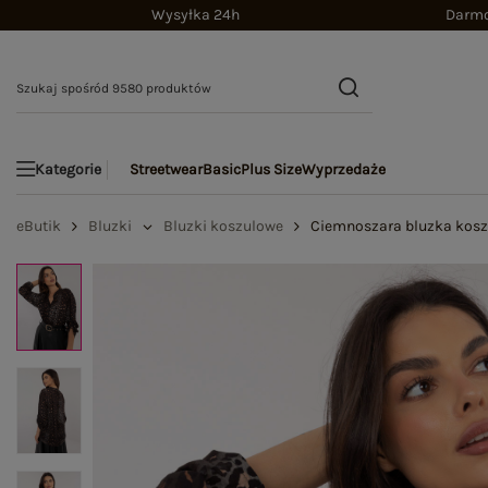
Wysyłka 24h
Darmo
Streetwear
Basic
Plus Size
Wyprzedaże
Kategorie
eButik
Bluzki
Bluzki koszulowe
Ciemnoszara bluzka kosz