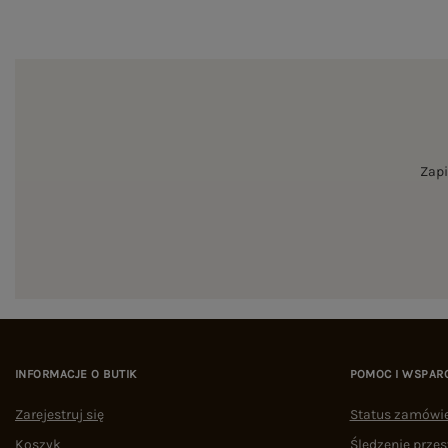
Zapi
INFORMACJE O BUTIK
POMOC I WSPAR
Zarejestruj się
Status zamówi
Koszyk
Śledzenie przes