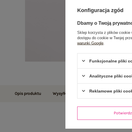
Konfiguracja zgód
Dbamy o Twoją prywatn
Sklep korzysta z plików cookie 
dostępu do cookie w Twojej prz
warunki Google
.
Funkcjonalne pliki 
Analityczne pliki coo
Reklamowe pliki coo
Opis produktu
Wysyłka i dostawa
Zwroty i reklamac
Potwier