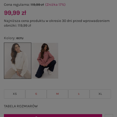
Cena regularna:
119,99 zł
(Zniżka
17
%
)
99,99 zł
Najniższa cena produktu w okresie 30 dni przed wprowadzeniem
obniżki:
119,99 zł
Kolory
:
ecru
XS
S
M
L
XL
TABELA ROZMIARÓW