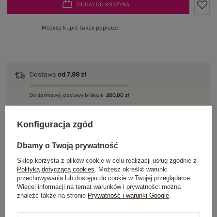
DODAJ DO KOSZYKA
Możesz kupić także poprzez:
Dostawa
od 7,99 zł
Do darmowej dostawy brakuje
200,00 zł
Wysyłka w
poniedziałek
Konfiguracja zgód
100 dni na zwrot
Dbamy o Twoją prywatność
Sklep korzysta z plików cookie w celu realizacji usług zgodnie z
Polityką dotyczącą cookies
. Możesz określić warunki
OPIS PRODUKTU
przechowywania lub dostępu do cookie w Twojej przeglądarce.
Więcej informacji na temat warunków i prywatności można
znaleźć także na stronie
Prywatność i warunki Google
.
GŁÓWNE PARAMETRY