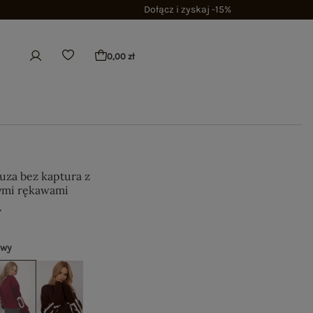
Dołącz i zyskaj -15%
0,00 zł
uza bez kaptura z
ymi rękawami
ł
owy