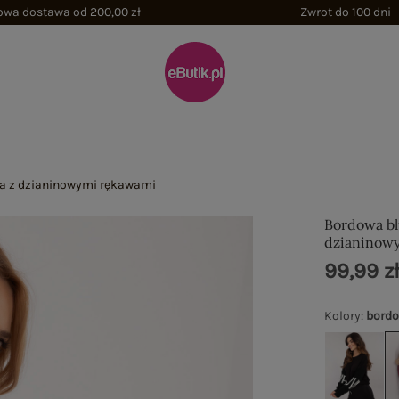
wa dostawa od 200,00 zł
Zwrot do 100 dni
ra z dzianinowymi rękawami
Bordowa bl
dzianinow
99,99 z
Kolory
:
bord