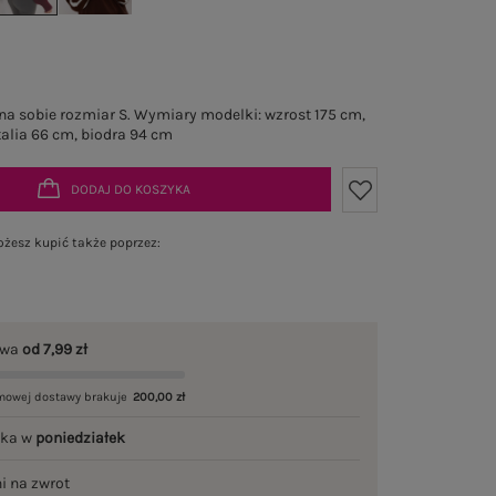
a sobie rozmiar S. Wymiary modelki: wzrost 175 cm,
talia 66 cm, biodra 94 cm
DODAJ DO KOSZYKA
żesz kupić także poprzez:
awa
od 7,99 zł
mowej dostawy brakuje
200,00 zł
łka w
poniedziałek
ni na zwrot