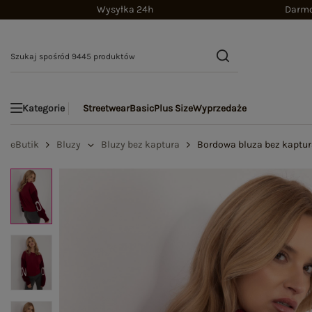
Wysyłka 24h
Darmo
Streetwear
Basic
Plus Size
Wyprzedaże
Kategorie
eButik
Bluzy
Bluzy bez kaptura
Bordowa bluza bez kaptu