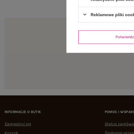
Reklamowe pliki coo
Potwier
Zapi
INFORMACJE O BUTIK
POMOC I WSPAR
Zarejestruj się
Status zamówi
Koszyk
Śledzenie przes