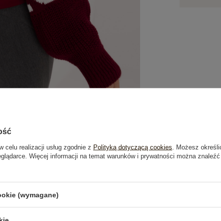
ość
w celu realizacji usług zgodnie z
Polityką dotyczącą cookies
. Możesz określi
eglądarce. Więcej informacji na temat warunków i prywatności można znaleźć
je
Opinie o produkcie
(0)
cookie (wymagane)
kie