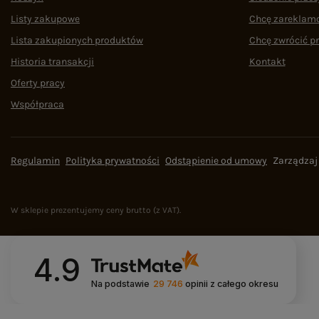
Listy zakupowe
Chcę zareklam
Lista zakupionych produktów
Chcę zwrócić p
Historia transakcji
Kontakt
Oferty pracy
Współpraca
Regulamin
Polityka prywatności
Odstąpienie od umowy
Zarządzaj
W sklepie prezentujemy ceny brutto (z VAT).
4.9
Na podstawie
29 746
opinii
z całego okresu