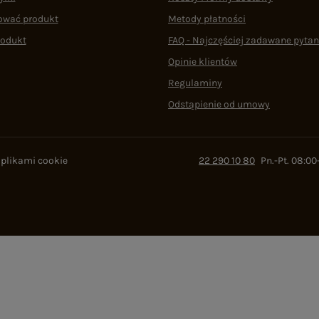
ować produkt
Metody płatności
rodukt
FAQ - Najczęściej zadawane pytan
Opinie klientów
Regulaminy
Odstąpienie od umowy
 plikami cookie
22 290 10 80
Pn.-Pt. 08:00