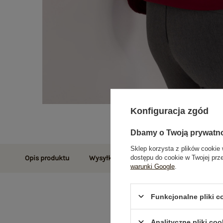
Konfiguracja zgód
Dbamy o Twoją prywatn
Sklep korzysta z plików cookie 
dostępu do cookie w Twojej prz
Opis produktu
Wysyłka i dostawa
Zwroty i reklamac
warunki Google
.
Funkcjonalne pliki 
Analityczne pliki coo