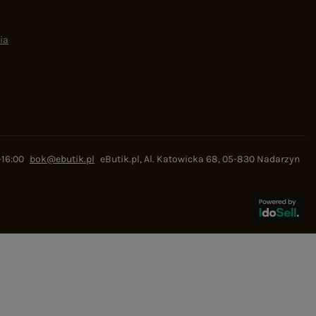
ia
-16:00
bok@ebutik.pl
eButik.pl
,
Al. Katowicka 68
,
05-830
Nadarzyn