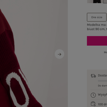
One size
Modelka ma n
biust 90 cm, 
Mo
Dost
Do dar
Wysy
100 d