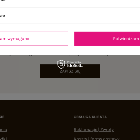
kie
dzam wymagane
Potwierdzam 
NEWSLETTER
sz się do naszego newslettera i otrzymaj 15% zniżki na pierwsze zamów
ZAPISZ SIĘ
CIE
OBSŁUGA KLIENTA
enia
Reklamacje | Zwroty
yłki
Koszty i formy dostawy