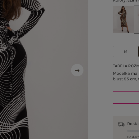
Kolory
:
czarn
M
TABELA ROZ
Modelka ma n
biust 85 cm, 
Dost
Do dar