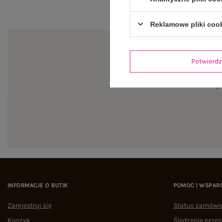
Reklamowe pliki coo
Potwier
Zapi
INFORMACJE O BUTIK
POMOC I WSPAR
Zarejestruj się
Status zamówi
Koszyk
Śledzenie przes