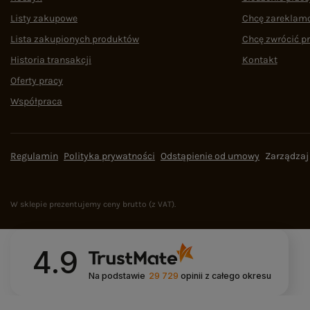
Listy zakupowe
Chcę zareklam
Lista zakupionych produktów
Chcę zwrócić p
Historia transakcji
Kontakt
Oferty pracy
Współpraca
Regulamin
Polityka prywatności
Odstąpienie od umowy
Zarządzaj
W sklepie prezentujemy ceny brutto (z VAT).
4.9
Na podstawie
29 729
opinii
z całego okresu