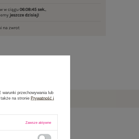
w w ciągu
06:08:44 sek.
,
ślemy
jeszcze dzisiaj!
ni na zwrot
ć warunki przechowywania lub
 także na stronie
Prywatność i
Zawsze aktywne