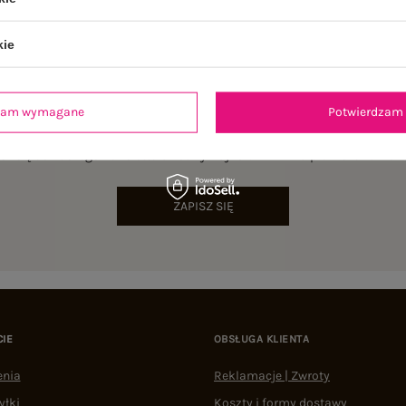
kie
dzam wymagane
Potwierdzam 
NEWSLETTER
sz się do naszego newslettera i otrzymaj 15% zniżki na pierwsze zamów
ZAPISZ SIĘ
CIE
OBSŁUGA KLIENTA
enia
Reklamacje | Zwroty
yłki
Koszty i formy dostawy