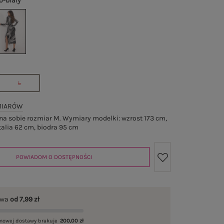
o-biały
L
MIARÓW
a sobie rozmiar M. Wymiary modelki: wzrost 173 cm,
talia 62 cm, biodra 95 cm
POWIADOM O DOSTĘPNOŚCI
awa
od 7,99 zł
mowej dostawy brakuje
200,00 zł