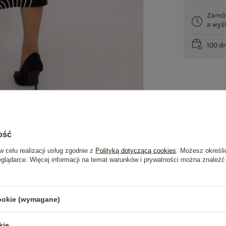
Zamó
a wy
100 d
ość
w celu realizacji usług zgodnie z
Polityką dotyczącą cookies
. Możesz określi
eglądarce. Więcej informacji na temat warunków i prywatności można znaleźć
je
Opinie o produkcie
(0)
cookie (wymagane)
kie