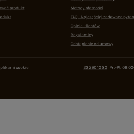
ować produkt
Metody płatności
rodukt
FAQ - Najczęściej zadawane pytan
Opinie klientów
Regulaminy
Odstąpienie od umowy
 plikami cookie
22 290 10 80
Pn.-Pt. 08:00