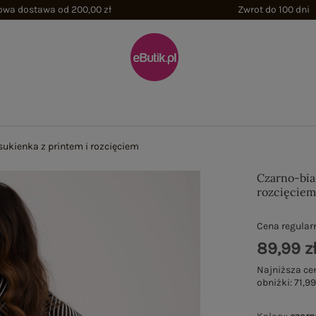
wa dostawa od 200,00 zł
Zwrot do 100 dni
sukienka z printem i rozcięciem
Czarno-bia
rozcięcie
Cena regular
89,99 z
Najniższa ce
obniżki:
71,99