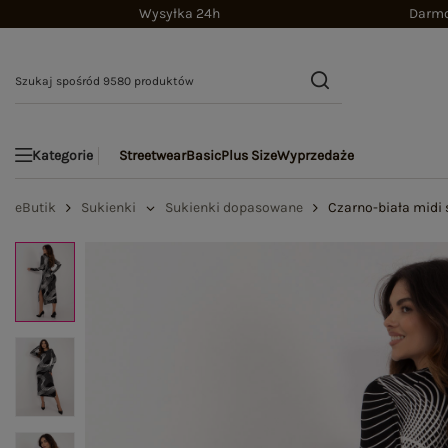
Wysyłka 24h
Darmo
Streetwear
Basic
Plus Size
Wyprzedaże
Kategorie
eButik
Sukienki
Sukienki dopasowane
Czarno-biała midi 