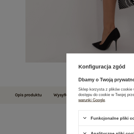
Konfiguracja zgód
Dbamy o Twoją prywatn
Sklep korzysta z plików cookie 
dostępu do cookie w Twojej prz
Opis produktu
Wysyłka i dostawa
Zwroty i reklamac
warunki Google
.
Funkcjonalne pliki 
Analityczne pliki coo