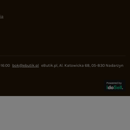
ia
-16:00
bok@ebutik.pl
eButik.pl
,
Al. Katowicka 68
,
05-830
Nadarzyn