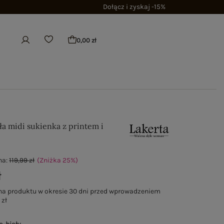
Dołącz i zyskaj -15%
0,00 zł
ła midi sukienka z printem i
m
na:
119,99 zł
(Zniżka
25
%
)
ł
na produktu w okresie 30 dni przed wprowadzeniem
 zł