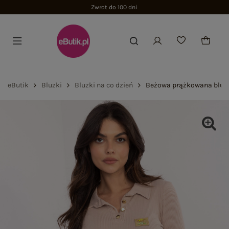
Zwrot do 100 dni
eButik
Bluzki
Bluzki na co dzień
Beżowa prążkowana bluzk