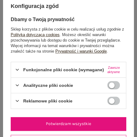
Konfiguracja zgód
Możesz kupić także poprzez:
Dbamy o Twoją prywatność
Sklep korzysta z plików cookie w celu realizacji usług zgodnie z
Dostawa
od 7,99 zł
Polityką dotyczącą cookies
. Możesz określić warunki
przechowywania lub dostępu do cookie w Twojej przeglądarce.
Więcej informacji na temat warunków i prywatności można
Do darmowej dostawy brakuje
200,00 zł
znaleźć także na stronie
Prywatność i warunki Google
.
Wysyłka w
poniedziałek
Zawsze
Funkcjonalne pliki cookie (wymagane)
100 dni na zwrot
aktywne
Analityczne pliki cookie
OPIS PRODUKTU
Reklamowe pliki cookie
GŁÓWNE PARAMETRY
Potwierdzam wszystkie
OPINIE O PRODUKCIE
(0)