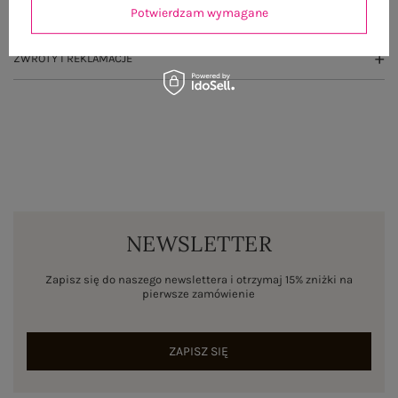
Potwierdzam wymagane
WYSYŁKA I DOSTAWA
ZWROTY I REKLAMACJE
NEWSLETTER
Zapisz się do naszego newslettera i otrzymaj 15% zniżki na
pierwsze zamówienie
ZAPISZ SIĘ