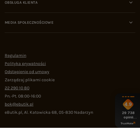
OBSŁUGA KLIENTA
MEDIA SPOŁECZNOŚCIOWE
Regulamin
Polityka prywatności
Odstąpienie od umowy
Zarządzaj plikami cookie
22 290 10 80
Pn.-Pt. 08:00-16:00
bok@ebutik.pl
4.9
eButik.pl
,
Al. Katowicka 68
,
05-830
Nadarzyn
29 738
opinii
z całego
okresu
W sklepie prezentujemy ceny brutto (z VAT).