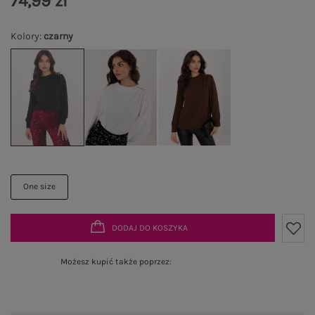
74,99 zł
Kolory
:
czarny
One size
DODAJ DO KOSZYKA
Możesz kupić także poprzez: