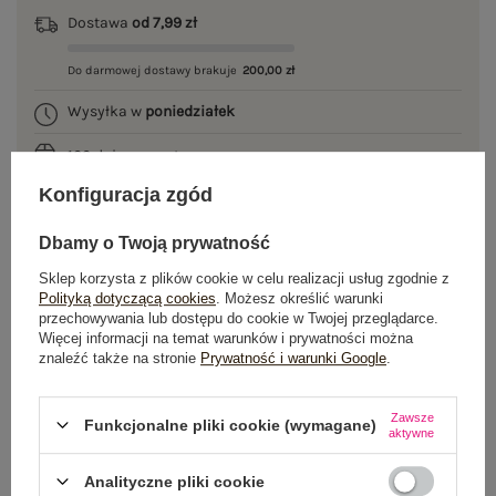
Dostawa
od 7,99 zł
Do darmowej dostawy brakuje
200,00 zł
Wysyłka w
poniedziałek
100 dni na zwrot
Konfiguracja zgód
Dbamy o Twoją prywatność
OPIS PRODUKTU
Sklep korzysta z plików cookie w celu realizacji usług zgodnie z
Polityką dotyczącą cookies
. Możesz określić warunki
GŁÓWNE PARAMETRY
przechowywania lub dostępu do cookie w Twojej przeglądarce.
Więcej informacji na temat warunków i prywatności można
znaleźć także na stronie
Prywatność i warunki Google
.
OPINIE O PRODUKCIE
(0)
WYSYŁKA I DOSTAWA
Zawsze
Funkcjonalne pliki cookie (wymagane)
aktywne
ZWROTY I REKLAMACJE
Analityczne pliki cookie