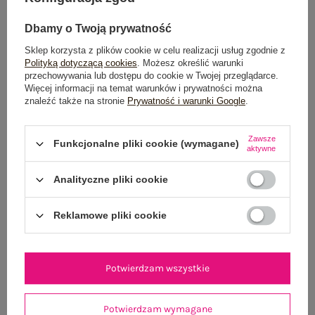
Dbamy o Twoją prywatność
Sklep korzysta z plików cookie w celu realizacji usług zgodnie z
Polityką dotyczącą cookies
. Możesz określić warunki
Dostawa
od 7,99 zł
przechowywania lub dostępu do cookie w Twojej przeglądarce.
Więcej informacji na temat warunków i prywatności można
Do darmowej dostawy brakuje
200,00 zł
znaleźć także na stronie
Prywatność i warunki Google
.
Wysyłka
jutro
Zawsze
Funkcjonalne pliki cookie (wymagane)
aktywne
100 dni na zwrot
Analityczne pliki cookie
Reklamowe pliki cookie
OPIS PRODUKTU
GŁÓWNE PARAMETRY
Potwierdzam wszystkie
OPINIE O PRODUKCIE
(1)
Potwierdzam wymagane
WYSYŁKA I DOSTAWA