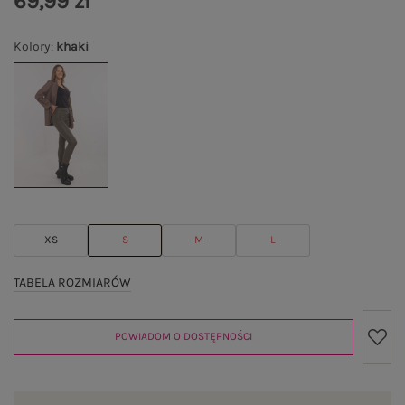
69,99 zł
Kolory
:
khaki
XS
S
M
L
TABELA ROZMIARÓW
POWIADOM O DOSTĘPNOŚCI