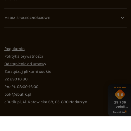
MEDIA SPOŁECZNOŚCIOWE
Regulamin
Polityka prywatności
Odstąpienie od umowy
Zarządzaj plikami cookie
22 290 10 80
Pn.-Pt. 08:00-16:00
bok@ebutik.pl
4.9
eButik.pl
,
Al. Katowicka 68
,
05-830
Nadarzyn
29 736
opinii
z całego
okresu
W sklepie prezentujemy ceny brutto (z VAT).