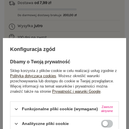
Dostawa
od 7,99 zł
Do darmowej dostawy brakuje
200,00 zł
Wysyłka
jutro
100 dni na zwrot
Konfiguracja zgód
Dbamy o Twoją prywatność
OPIS PRODUKTU
Sklep korzysta z plików cookie w celu realizacji usług zgodnie z
Polityką dotyczącą cookies
. Możesz określić warunki
GŁÓWNE PARAMETRY
przechowywania lub dostępu do cookie w Twojej przeglądarce.
Więcej informacji na temat warunków i prywatności można
OPINIE O PRODUKCIE
(0)
znaleźć także na stronie
Prywatność i warunki Google
.
WYSYŁKA I DOSTAWA
Zawsze
Funkcjonalne pliki cookie (wymagane)
aktywne
ZWROTY I REKLAMACJE
Analityczne pliki cookie