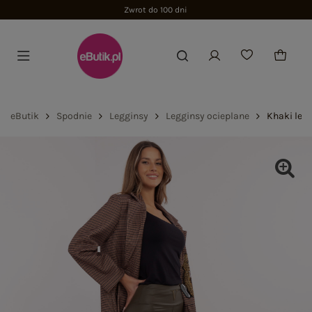
Zwrot do 100 dni
eButik
Spodnie
Legginsy
Legginsy ocieplane
Khaki leg