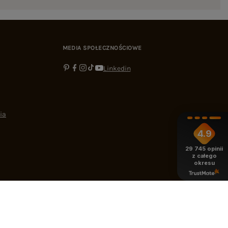
MEDIA SPOŁECZNOŚCIOWE
Linkedin
ia
4.9
29 745
opinii
z całego
okresu
-16:00
bok@ebutik.pl
eButik.pl
,
Al. Katowicka 68
,
05-830
Nadarzyn