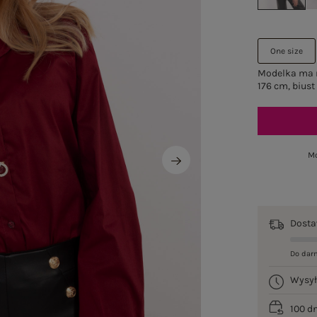
One size
Modelka ma n
176 cm, biust
Mo
Dost
Do dar
Wysy
100 d