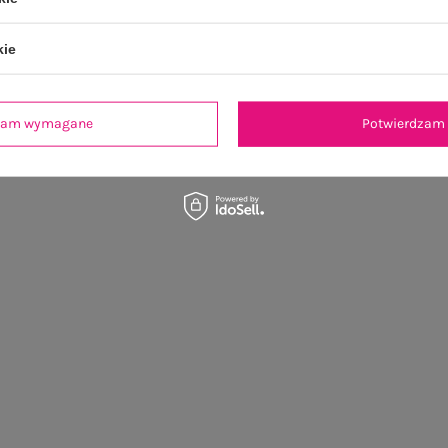
kie
dzam wymagane
Potwierdzam 