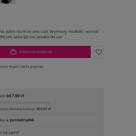
a sobie rozmiar one size. Wymiary modelki: wzrost
 90 cm, talia 62 cm, biodra 94 cm
DODAJ DO KOSZYKA
żesz kupić także poprzez:
awa
od 7,99 zł
mowej dostawy brakuje
200,00 zł
łka w
poniedziałek
ni na zwrot