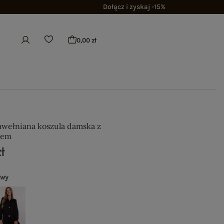
Dołącz i zyskaj -15%
0,00 zł
wełniana koszula damska z
iem
ł
owy