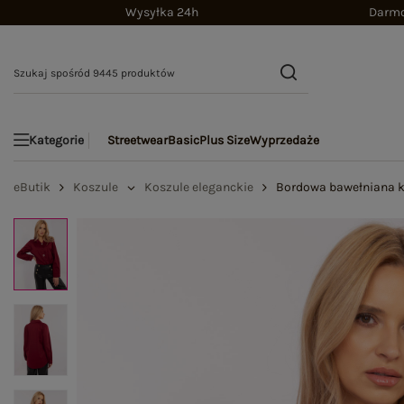
Wysyłka 24h
Darmo
Streetwear
Basic
Plus Size
Wyprzedaże
Kategorie
eButik
Koszule
Koszule eleganckie
Bordowa bawełniana k