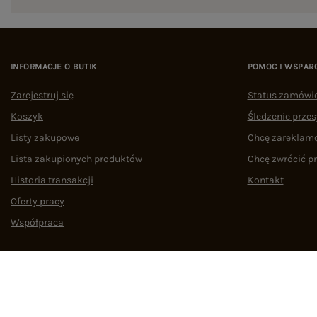
INFORMACJE O BUTIK
POMOC I WSPAR
Zarejestruj się
Status zamówi
Koszyk
Śledzenie przes
Listy zakupowe
Chcę zareklam
Lista zakupionych produktów
Chcę zwrócić p
Historia transakcji
Kontakt
Oferty pracy
Współpraca
Regulamin
Polityka prywatności
Odstąpienie od umowy
Zarządzaj