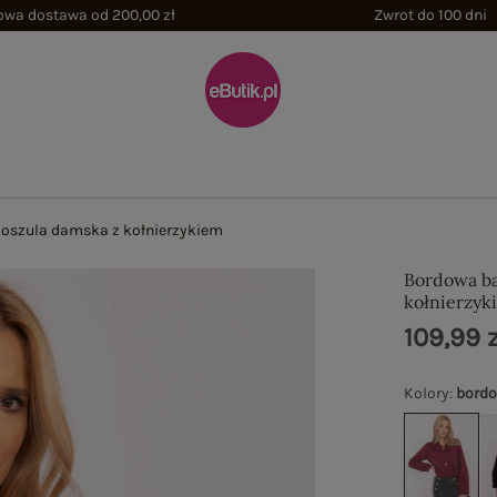
wa dostawa od 200,00 zł
Zwrot do 100 dni
oszula damska z kołnierzykiem
Bordowa ba
kołnierzyk
109,99 z
Kolory
:
bord