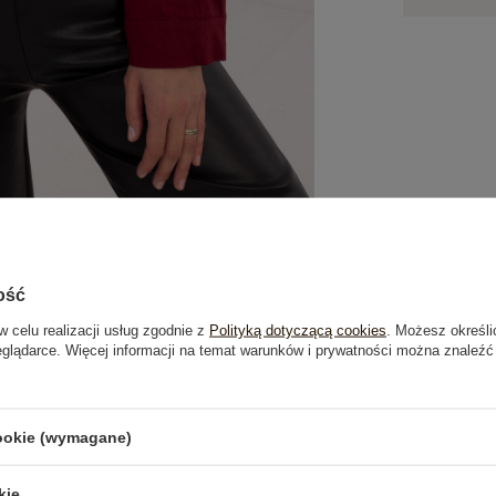
ość
w celu realizacji usług zgodnie z
Polityką dotyczącą cookies
. Możesz określi
eglądarce. Więcej informacji na temat warunków i prywatności można znaleźć
je
Opinie o produkcie
(0)
cookie (wymagane)
OSTATNIO OGLĄDANE
kie