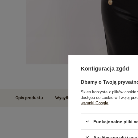
Konfiguracja zgód
Dbamy o Twoją prywatn
Sklep korzysta z plików cookie 
dostępu do cookie w Twojej prz
Opis produktu
Wysyłka i dostawa
Zwroty i reklamac
warunki Google
.
Funkcjonalne pliki 
Analityczne pliki coo