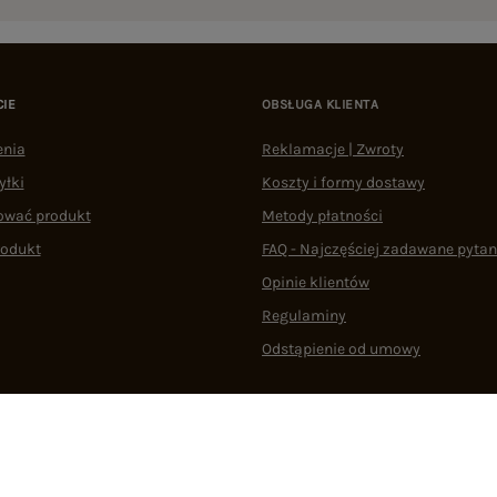
CIE
OBSŁUGA KLIENTA
enia
Reklamacje | Zwroty
yłki
Koszty i formy dostawy
ować produkt
Metody płatności
rodukt
FAQ - Najczęściej zadawane pytan
Opinie klientów
Regulaminy
Odstąpienie od umowy
 plikami cookie
22 290 10 80
Pn.-Pt. 08:00