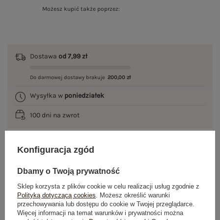
Możesz kupić także poprzez:
Dostawa
od 7,99 zł
Do darmowej dostawy brakuje
200,00 zł
Wysyłka w
poniedziałek
100 dni na zwrot
Konfiguracja zgód
OPIS PRODUKTU
Dbamy o Twoją prywatność
GŁÓWNE PARAMETRY
Sklep korzysta z plików cookie w celu realizacji usług zgodnie z
Polityką dotyczącą cookies
. Możesz określić warunki
przechowywania lub dostępu do cookie w Twojej przeglądarce.
OPINIE O PRODUKCIE
(0)
Więcej informacji na temat warunków i prywatności można