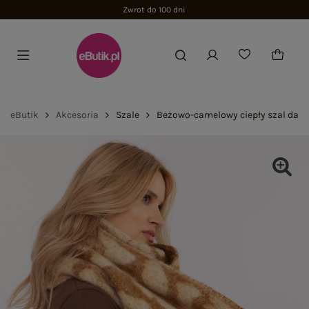
Zwrot do 100 dni
eButik
Akcesoria
Szale
Beżowo-camelowy ciepły szal dams