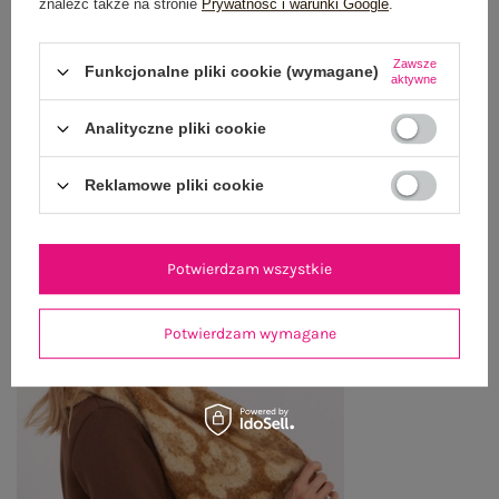
znaleźć także na stronie
Prywatność i warunki Google
.
WYSYŁKA I DOSTAWA
Zawsze
Funkcjonalne pliki cookie (wymagane)
ZWROTY I REKLAMACJE
aktywne
Analityczne pliki cookie
OSTATNIO OGLĄDANE
Reklamowe pliki cookie
Zobacz wszystko
Potwierdzam wszystkie
Potwierdzam wymagane