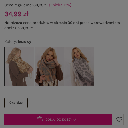
Cena regularna:
39,99 zł
(Zniżka
13
%
)
34,99 zł
Najniższa cena produktu w okresie 30 dni przed wprowadzeniem
obniżki:
39,99 zł
Kolory
:
beżowy
One size
DODAJ DO KOSZYKA