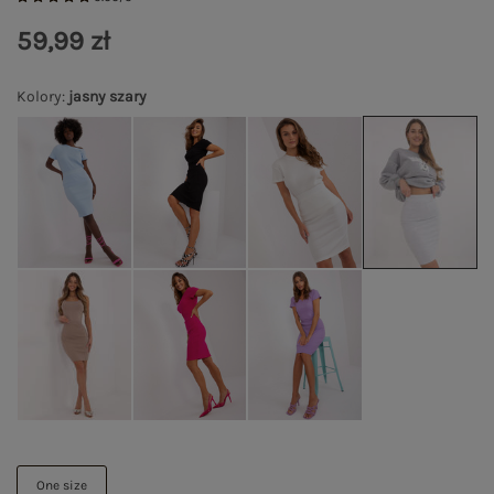
59,99 zł
Kolory
:
jasny szary
One size