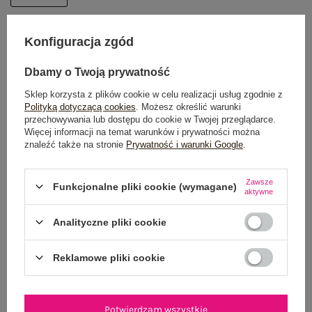
DODAJ DO KOSZYKA
Konfiguracja zgód
Możesz kupić także poprzez:
Dbamy o Twoją prywatność
Sklep korzysta z plików cookie w celu realizacji usług zgodnie z
Polityką dotyczącą cookies
. Możesz określić warunki
przechowywania lub dostępu do cookie w Twojej przeglądarce.
Więcej informacji na temat warunków i prywatności można
Dostawa
od 7,99 zł
znaleźć także na stronie
Prywatność i warunki Google
.
Do darmowej dostawy brakuje
200,00 zł
Zawsze
Funkcjonalne pliki cookie (wymagane)
Wysyłka w
poniedziałek
aktywne
100 dni na zwrot
Analityczne pliki cookie
Reklamowe pliki cookie
OPIS PRODUKTU
Potwierdzam wszystkie