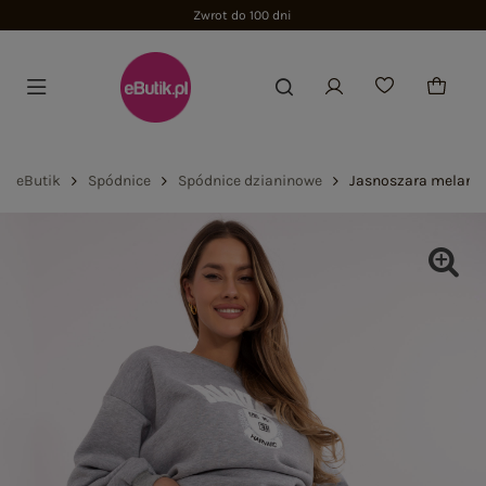
Zwrot do 100 dni
eButik
Spódnice
Spódnice dzianinowe
Jasnoszara melanżo