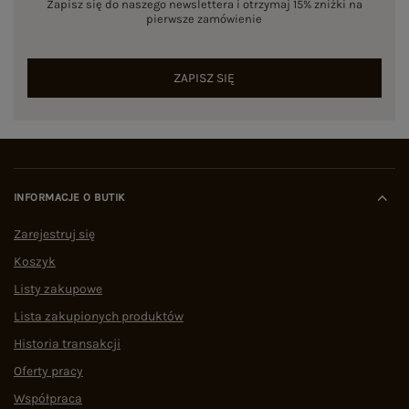
Zapisz się do naszego newslettera i otrzymaj 15% zniżki na
pierwsze zamówienie
ZAPISZ SIĘ
INFORMACJE O BUTIK
Zarejestruj się
Koszyk
Listy zakupowe
Lista zakupionych produktów
Historia transakcji
Oferty pracy
Współpraca