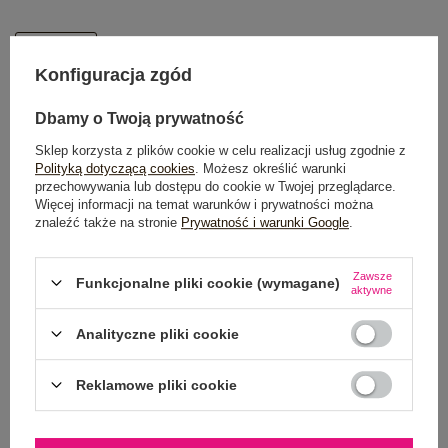
One size
Konfiguracja zgód
DODAJ DO KOSZYKA
Dbamy o Twoją prywatność
Sklep korzysta z plików cookie w celu realizacji usług zgodnie z
Możesz kupić także poprzez:
Polityką dotyczącą cookies
. Możesz określić warunki
przechowywania lub dostępu do cookie w Twojej przeglądarce.
Więcej informacji na temat warunków i prywatności można
znaleźć także na stronie
Prywatność i warunki Google
.
Dostawa
od 7,99 zł
Zawsze
Funkcjonalne pliki cookie (wymagane)
aktywne
Do darmowej dostawy brakuje
200,00 zł
Wysyłka w
poniedziałek
Analityczne pliki cookie
100 dni na zwrot
Reklamowe pliki cookie