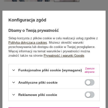
One size
Konfiguracja zgód
DODAJ DO KOSZYKA
Dbamy o Twoją prywatność
Sklep korzysta z plików cookie w celu realizacji usług zgodnie z
Możesz kupić także poprzez:
Polityką dotyczącą cookies
. Możesz określić warunki
przechowywania lub dostępu do cookie w Twojej przeglądarce.
Więcej informacji na temat warunków i prywatności można
znaleźć także na stronie
Prywatność i warunki Google
.
Dostawa
od 7,99 zł
Zawsze
Funkcjonalne pliki cookie (wymagane)
aktywne
Do darmowej dostawy brakuje
200,00 zł
Analityczne pliki cookie
Wysyłka
jutro
100 dni na zwrot
Reklamowe pliki cookie