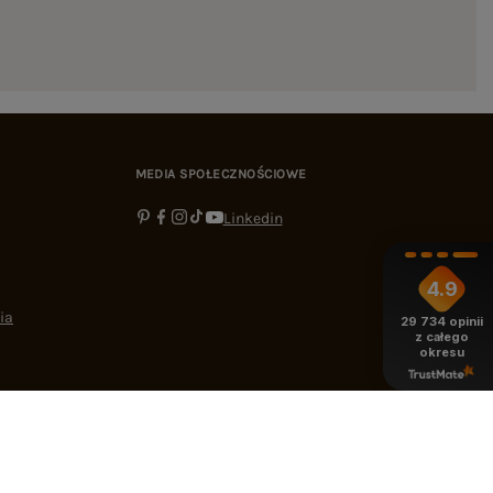
MEDIA SPOŁECZNOŚCIOWE
Linkedin
4.9
ia
29 734
opinii
z całego
okresu