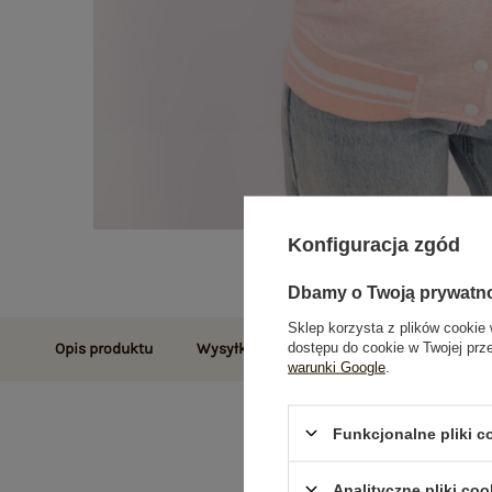
Konfiguracja zgód
Dbamy o Twoją prywatn
Sklep korzysta z plików cookie 
dostępu do cookie w Twojej prz
Opis produktu
Wysyłka i dostawa
Zwroty i reklamac
warunki Google
.
Funkcjonalne pliki 
Analityczne pliki coo