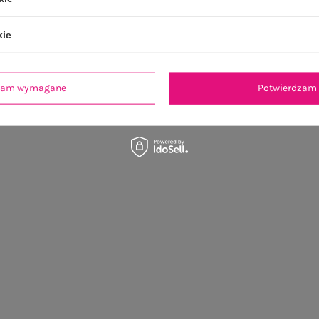
kie
dzam wymagane
Potwierdzam 