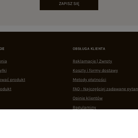
ZAPISZ SIĘ
CIE
OBSŁUGA KLIENTA
enia
Reklamacje | Zwroty
yłki
Koszty i formy dostawy
ować produkt
Metody płatności
rodukt
FAQ - Najczęściej zadawane pytan
Opinie klientów
Regulaminy
Odstąpienie od umowy