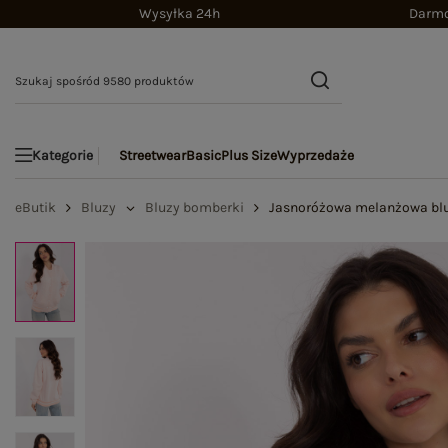
Wysyłka 24h
Darmo
Streetwear
Basic
Plus Size
Wyprzedaże
Kategorie
eButik
Bluzy
Bluzy bomberki
Jasnoróżowa melanżowa bluz