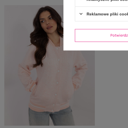
Reklamowe pliki coo
Potwier