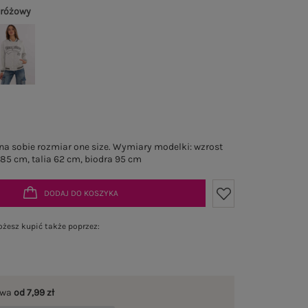
 różowy
a sobie rozmiar one size. Wymiary modelki: wzrost
 85 cm, talia 62 cm, biodra 95 cm
DODAJ DO KOSZYKA
żesz kupić także poprzez:
awa
od 7,99 zł