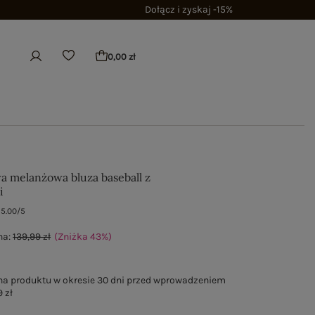
Dołącz i zyskaj -15%
0,00 zł
a melanżowa bluza baseball z
i
5.00/5
na:
139,99 zł
(Zniżka
43
%
)
na produktu w okresie 30 dni przed wprowadzeniem
 zł