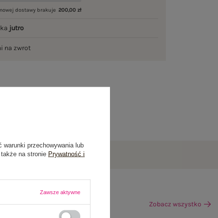
mowej dostawy brakuje
200,00 zł
łka
jutro
ni na zwrot
ć warunki przechowywania lub
 także na stronie
Prywatność i
Zawsze aktywne
Zobacz wszystko