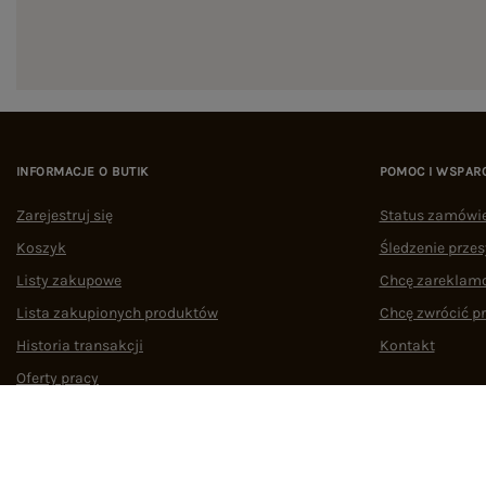
INFORMACJE O BUTIK
POMOC I WSPAR
Zarejestruj się
Status zamówi
Koszyk
Śledzenie przes
Listy zakupowe
Chcę zareklam
Lista zakupionych produktów
Chcę zwrócić p
Historia transakcji
Kontakt
Oferty pracy
Współpraca