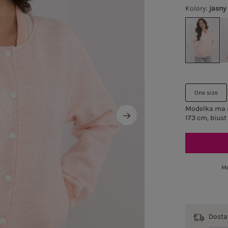
Kolory
:
jasny
One size
Modelka ma n
173 cm, biust
Mo
Dost