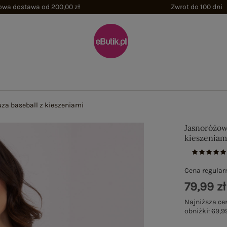
wa dostawa od 200,00 zł
Zwrot do 100 dni
a baseball z kieszeniami
Jasnoróżow
kieszeniam
Cena regular
79,99 zł
Najniższa ce
obniżki:
69,99