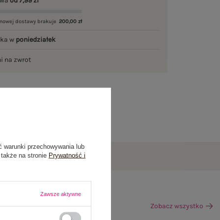
awa
od 7,99 zł
mowej dostawy brakuje
200,00 zł
łka w
poniedziałek
ni na zwrot
ć warunki przechowywania lub
 także na stronie
Prywatność i
Zawsze aktywne
Zobacz wszystko