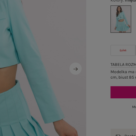
Kolory
:
mięt
S/M
TABELA ROZ
Modelka ma n
cm, biust 85 
Mo