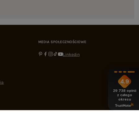
MEDIA SPOŁECZNOŚCIOWE
Linkedin
4.9
ia
29 738
opinii
z całego
okresu
-16:00
bok@ebutik.pl
eButik.pl
,
Al. Katowicka 68
,
05-830
Nadarzyn