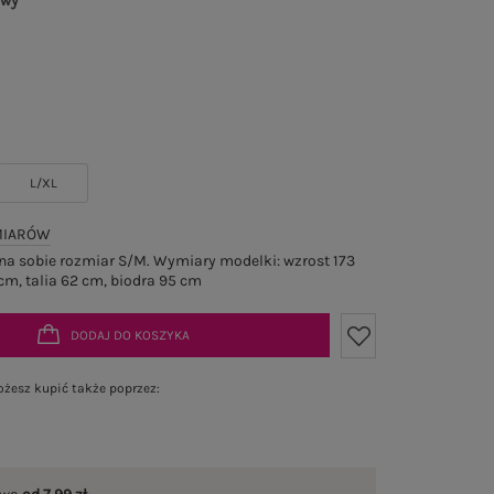
owy
L/XL
MIARÓW
a sobie rozmiar S/M. Wymiary modelki: wzrost 173
cm, talia 62 cm, biodra 95 cm
DODAJ DO KOSZYKA
żesz kupić także poprzez: