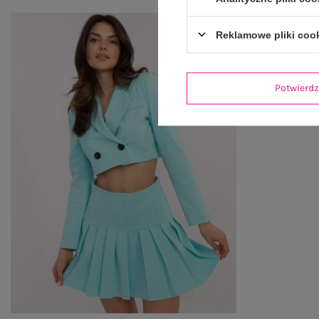
Reklamowe pliki coo
Potwier