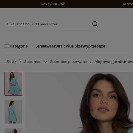
Wysyłka 24h
Darmo
Streetwear
Basic
Plus Size
Wyprzedaże
Kategorie
eButik
Spódnice
Spódnice plisowane
Miętowa garniturow