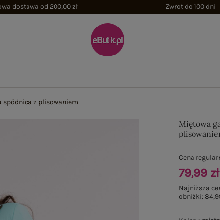
wa dostawa od 200,00 zł
Zwrot do 100 dni
a spódnica z plisowaniem
Miętowa ga
plisowani
Cena regular
79,99 zł
Najniższa ce
obniżki:
84,9