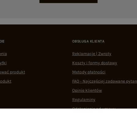
CIE
OBSŁUGA KLIENTA
enia
Reklamacje | Zwroty
yłki
Koszty i formy dostawy
ować produkt
Metody płatności
rodukt
FAQ - Najczęściej zadawane pytan
Opinie klientów
Regulaminy
Odstąpienie od umowy
 plikami cookie
22 290 10 80
Pn.-Pt. 08:00