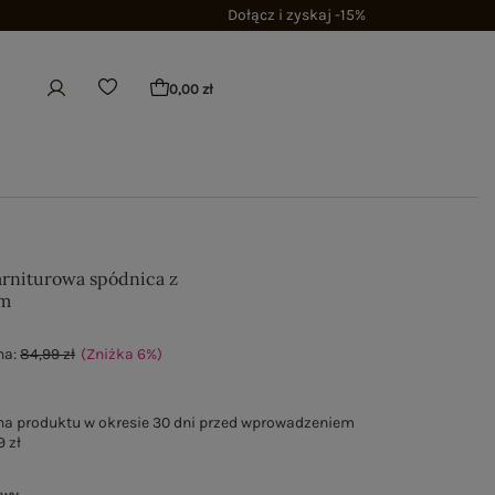
Dołącz i zyskaj -15%
0,00 zł
rniturowa spódnica z
em
na:
84,99 zł
(Zniżka
6
%
)
na produktu w okresie 30 dni przed wprowadzeniem
9 zł