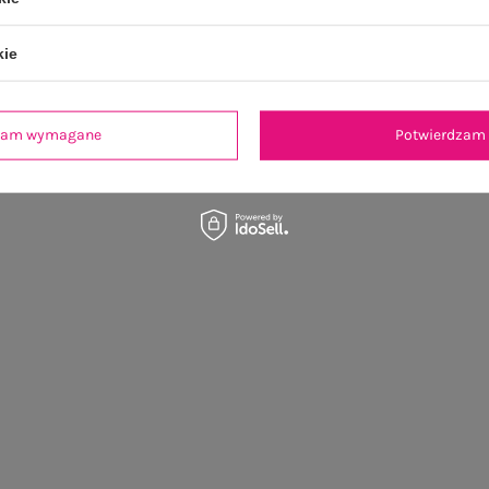
kie
dzam wymagane
Potwierdzam 