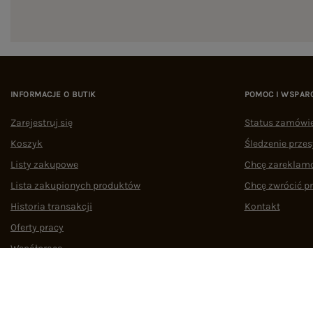
INFORMACJE O BUTIK
POMOC I WSPAR
Zarejestruj się
Status zamówi
Koszyk
Śledzenie przes
Listy zakupowe
Chcę zareklam
Lista zakupionych produktów
Chcę zwrócić p
Historia transakcji
Kontakt
Oferty pracy
Współpraca
Regulamin
Polityka prywatności
Odstąpienie od umowy
Zarządzaj