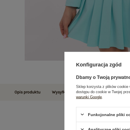
Konfiguracja zgód
Dbamy o Twoją prywatn
Sklep korzysta z plików cookie 
dostępu do cookie w Twojej prz
Opis produktu
Wysyłka i dostawa
Zwroty i reklamac
warunki Google
.
Funkcjonalne pliki 
Analityczne pliki coo