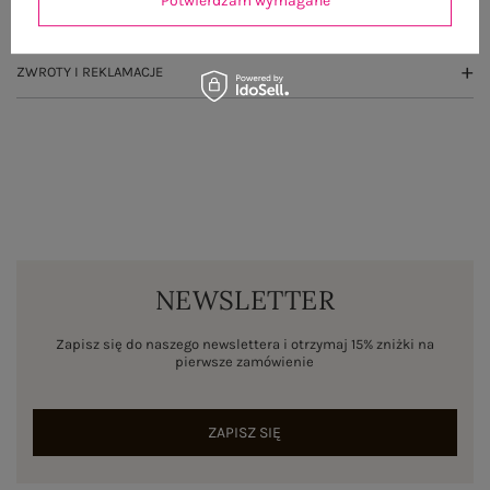
Potwierdzam wymagane
WYSYŁKA I DOSTAWA
ZWROTY I REKLAMACJE
NEWSLETTER
Zapisz się do naszego newslettera i otrzymaj 15% zniżki na
pierwsze zamówienie
ZAPISZ SIĘ