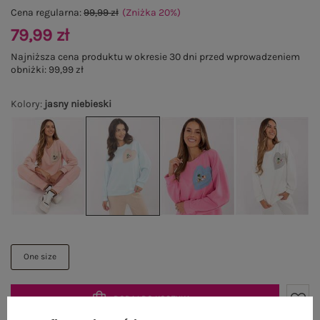
Cena regularna:
99,99 zł
(Zniżka
20
%
)
79,99 zł
Najniższa cena produktu w okresie 30 dni przed wprowadzeniem
obniżki:
99,99 zł
Kolory
:
jasny niebieski
One size
DODAJ DO KOSZYKA