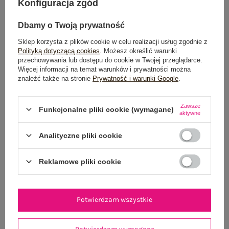
Konfiguracja zgód
Możesz kupić także poprzez:
Dbamy o Twoją prywatność
Sklep korzysta z plików cookie w celu realizacji usług zgodnie z
Polityką dotyczącą cookies
. Możesz określić warunki
Dostawa
od 7,99 zł
przechowywania lub dostępu do cookie w Twojej przeglądarce.
Więcej informacji na temat warunków i prywatności można
znaleźć także na stronie
Prywatność i warunki Google
.
Do darmowej dostawy brakuje
200,00 zł
Wysyłka w
poniedziałek
Zawsze
Funkcjonalne pliki cookie (wymagane)
aktywne
100 dni na zwrot
Analityczne pliki cookie
Reklamowe pliki cookie
OPIS PRODUKTU
GŁÓWNE PARAMETRY
Potwierdzam wszystkie
OPINIE O PRODUKCIE
(0)