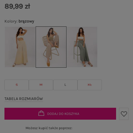
89,99 zł
Kolory
:
brązowy
S
M
L
XL
TABELA ROZMIARÓW
DODAJ DO KOSZYKA
Możesz kupić także poprzez: