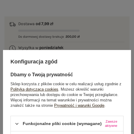
Dostawa
od 7,99 zł
Do darmowej dostawy brakuje
200,00 zł
Wysyłka w
poniedziałek
100 dni na zwrot
Konfiguracja zgód
Dbamy o Twoją prywatność
Sklep korzysta z plików cookie w celu realizacji usług zgodnie z
OPIS PRODUKTU
Polityką dotyczącą cookies
. Możesz określić warunki
przechowywania lub dostępu do cookie w Twojej przeglądarce.
Więcej informacji na temat warunków i prywatności można
GŁÓWNE PARAMETRY
znaleźć także na stronie
Prywatność i warunki Google
.
OPINIE O PRODUKCIE
(0)
Zawsze
Funkcjonalne pliki cookie (wymagane)
aktywne
WYSYŁKA I DOSTAWA