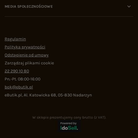
MEDIA SPOŁECZNOŚCIOWE
Regulamin
Polityka prywatności
Odstąpienie od umowy
Zarządzaj plikami cookie
22 290 10 80
Pn.-Pt. 08:00-16:00
bok@ebutik.pl
eButik.pl
,
Al. Katowicka 68
,
05-830
Nadarzyn
W sklepie prezentujemy ceny brutto (z VAT).