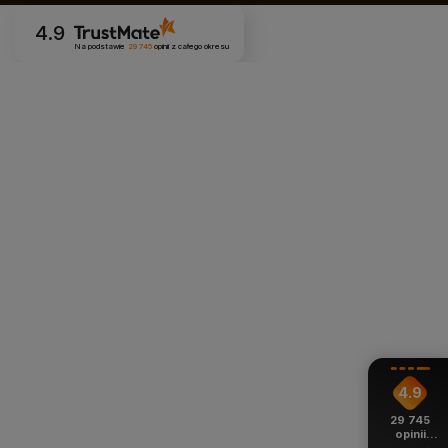
4.9
Na podstawie
29 745
opinii
z całego okresu
4.9
29 745
opinii
z całego