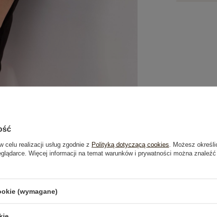
ość
w celu realizacji usług zgodnie z
Polityką dotyczącą cookies
. Możesz określi
eglądarce. Więcej informacji na temat warunków i prywatności można znaleźć
je
Opinie o produkcie
(0)
cookie (wymagane)
kie