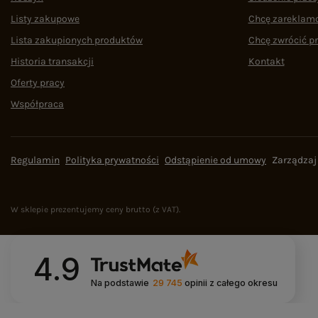
Listy zakupowe
Chcę zareklam
Lista zakupionych produktów
Chcę zwrócić p
Historia transakcji
Kontakt
Oferty pracy
Współpraca
Regulamin
Polityka prywatności
Odstąpienie od umowy
Zarządzaj
W sklepie prezentujemy ceny brutto (z VAT).
4.9
Na podstawie
29 745
opinii
z całego okresu