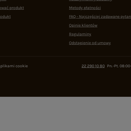
ować produkt
Metody płatności
rodukt
FAQ - Najczęściej zadawane pytan
Opinie klientów
Regulaminy
Odstąpienie od umowy
 plikami cookie
22 290 10 80
Pn.-Pt. 08:00