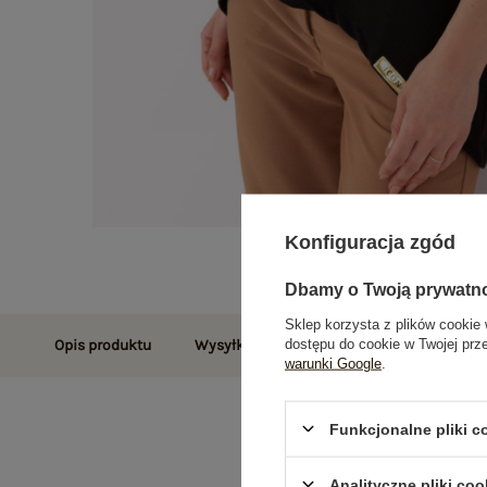
Konfiguracja zgód
Dbamy o Twoją prywatn
Sklep korzysta z plików cookie 
dostępu do cookie w Twojej prz
Opis produktu
Wysyłka i dostawa
Zwroty i reklamac
warunki Google
.
Funkcjonalne pliki 
Analityczne pliki coo