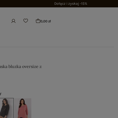
Dołącz i zyskaj -15%
0,00 zł
ska bluzka oversize z
y