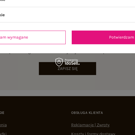
kie
dzam wymagane
Potwierdzam 
NEWSLETTER
sz się do naszego newslettera i otrzymaj 15% zniżki na pierwsze zamów
ZAPISZ SIĘ
CIE
OBSŁUGA KLIENTA
enia
Reklamacje | Zwroty
yłki
Koszty i formy dostawy