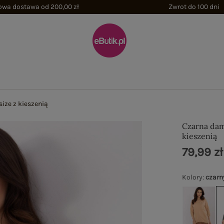
wa dostawa od 200,00 zł
Zwrot do 100 dni
ize z kieszenią
Czarna dam
kieszenią
79,99 zł
Kolory
:
czarn