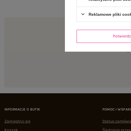
Reklamowe pliki coo
Potwier
Zapi
INFORMACJE O BUTIK
POMOC I WSPAR
Zarejestruj się
Status zamówi
Koszyk
Śledzenie przes