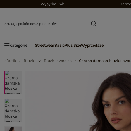
Wysyłka 24h
Darmo
Streetwear
Basic
Plus Size
Wyprzedaże
Kategorie
eButik
Bluzki
Bluzki oversize
Czarna damska bluzka overs