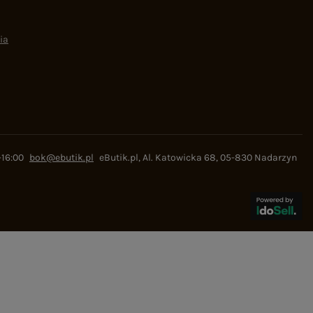
ia
-16:00
bok@ebutik.pl
eButik.pl
,
Al. Katowicka 68
,
05-830
Nadarzyn