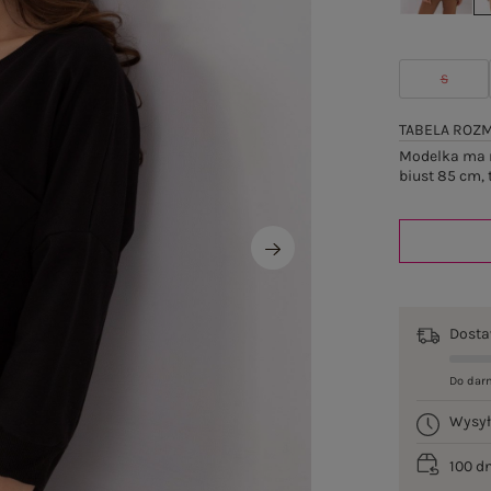
S
TABELA ROZ
Modelka ma n
biust 85 cm, 
Dost
Do dar
Wysy
100 d