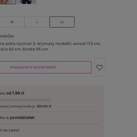
M
L
XL
MIARÓW
a sobie rozmiar S. Wymiary modelki: wzrost 173 cm,
talia 62 cm, biodra 95 cm
POWIADOM O DOSTĘPNOŚCI
awa
od 7,99 zł
mowej dostawy brakuje
200,00 zł
łka w
poniedziałek
ni na zwrot