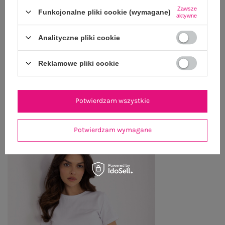
Zawsze
Funkcjonalne pliki cookie (wymagane)
OPINIE O PRODUKCIE
(3)
aktywne
WYSYŁKA I DOSTAWA
Analityczne pliki cookie
ZWROTY I REKLAMACJE
Reklamowe pliki cookie
OSTATNIO OGLĄDANE
Potwierdzam wszystkie
Zobacz wszystko
Potwierdzam wymagane