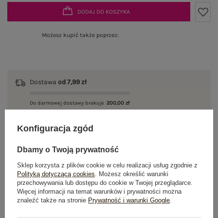
DODAJ DO KOSZYKA
Możesz kupić także poprzez:
Dostawa
od 7,99 zł
Do darmowej dostawy brakuje
200,00 zł
Wysyłka
jutro
Konfiguracja zgód
100 dni na zwrot
Dbamy o Twoją prywatność
Sklep korzysta z plików cookie w celu realizacji usług zgodnie z
Polityką dotyczącą cookies
. Możesz określić warunki
przechowywania lub dostępu do cookie w Twojej przeglądarce.
OPIS PRODUKTU
Więcej informacji na temat warunków i prywatności można
znaleźć także na stronie
Prywatność i warunki Google
.
GŁÓWNE PARAMETRY