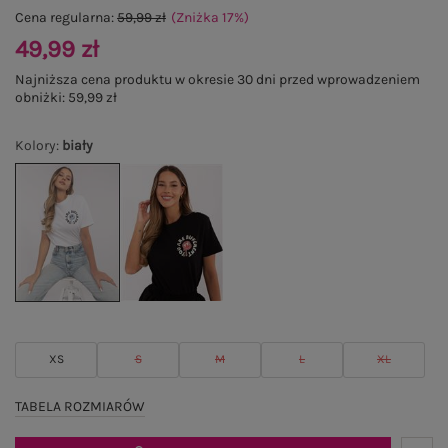
Cena regularna:
59,99 zł
(Zniżka
17
%
)
49,99 zł
Najniższa cena produktu w okresie 30 dni przed wprowadzeniem
obniżki:
59,99 zł
Kolory
:
biały
XS
S
M
L
XL
TABELA ROZMIARÓW