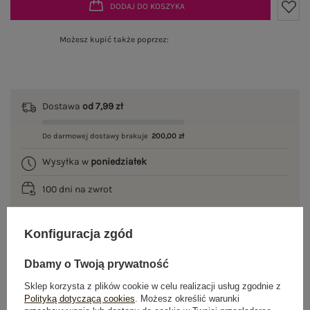
DODAJ DO KOSZYKA
Możesz kupić także poprzez:
Dostawa
od 7,99 zł
Do darmowej dostawy brakuje
200,00 zł
Wysyłka w
poniedziałek
100 dni na zwrot
Konfiguracja zgód
OPIS PRODUKTU
Dbamy o Twoją prywatność
GŁÓWNE PARAMETRY
Sklep korzysta z plików cookie w celu realizacji usług zgodnie z
Polityką dotyczącą cookies
. Możesz określić warunki