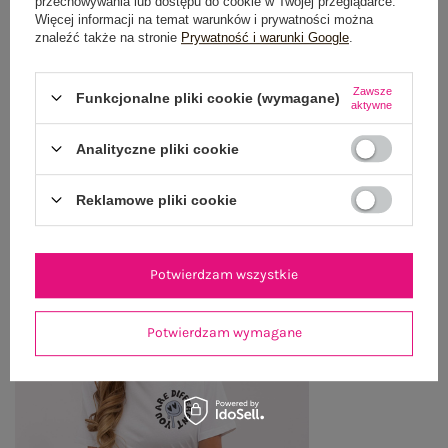
przechowywania lub dostępu do cookie w Twojej przeglądarce.
OPINIE O PRODUKCIE
(0)
Więcej informacji na temat warunków i prywatności można
znaleźć także na stronie
Prywatność i warunki Google
.
WYSYŁKA I DOSTAWA
Zawsze
Funkcjonalne pliki cookie (wymagane)
ZWROTY I REKLAMACJE
aktywne
Analityczne pliki cookie
OSTATNIO OGLĄDANE
Reklamowe pliki cookie
Zobacz wszystko
Potwierdzam wszystkie
Potwierdzam wymagane